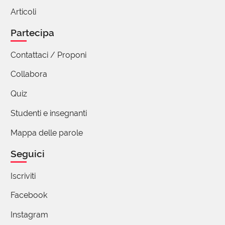
desiderio trimembre la tua divertente e
Articoli
storica declinazione dell'araldica del
mercenario di Bergamo. Mi auguro che la
Partecipa
parola di oggi non sia propedeutica
Contattaci / Proponi
all'introduzione di temi come quello della
Trinità perché di gran lunga preferisco il
Collabora
triangolo edipico.
Ciao
Quiz
👽🧐
Studenti e insegnanti
1 reazione
Mappa delle parole
Seguici
(utente cancellato)
11 Maggio 2023 09:09
Iscriviti
Rimembrando il "coricamento"
Facebook
trimembrale di Claudio, degno di triplice
encomio, dico che per avere esso
Instagram