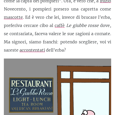
come la capra dei pompieri”. Ora, è vero che, a
inizio
Novecento, i pompieri presero una capretta come
mascotte
. Ed è vero che lei, invece di brucare l’erba,
preferiva cercare cibo al
caffè
Le giubbe rosse
dove,
se contrariata, faceva valere le sue ragioni a cornate.
Ma signori, siamo franchi: potendo scegliere, voi vi
sareste
accontentati
dell’erba?