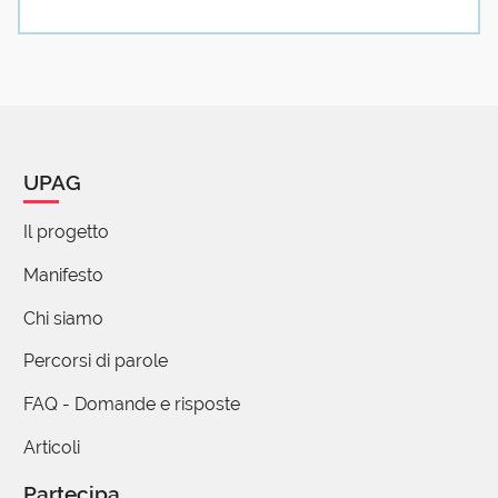
preceduto, in effetti è un grande o piccolo
cavalletto che viene utilizzato dai battipali per
realizzare dei pozzi, in piccolo se ci si applica
una conocchia si possono sollevare pesi o
pompe sommerse, insomma uno strumento di
grande utilità con origini primitive. Buon tutto !
UPAG
4 reazioni
Il progetto
Gian Franco Marzocchi
Manifesto
12 Ottobre 2021 20:08
Chi siamo
In ambito nautico la "capra" è una sorta di
Percorsi di parole
cavalletto che sostiene l'estremità ("varea") del
boma quando la barca è all'ormeggio.
FAQ - Domande e risposte
Articoli
Partecipa