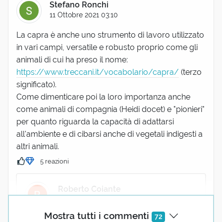
Stefano Ronchi
11 Ottobre 2021 03:10
La capra è anche uno strumento di lavoro utilizzato
in vari campi, versatile e robusto proprio come gli
animali di cui ha preso il nome:
https://www.treccani.it/vocabolario/capra/
(terzo
significato).
Come dimenticare poi la loro importanza anche
come animali di compagnia (Heidi docet) e "pionieri"
per quanto riguarda la capacità di adattarsi
all'ambiente e di cibarsi anche di vegetali indigesti a
altri animali.
5 reazioni
Roberto Coiante
11 Ottobre 2021 10:47
Mostra tutti i commenti
72
Bravo Stefano mi hai simpaticamente