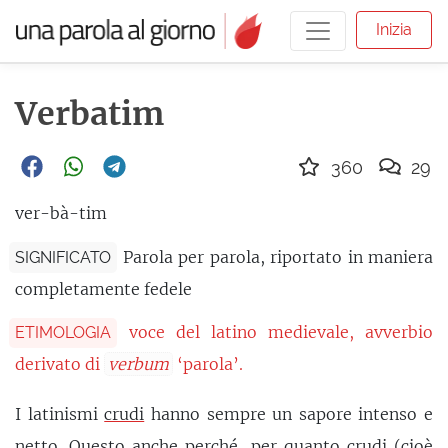
Inizia
Verbatim
360
29
ver-bà-tim
Parola per parola, riportato in maniera
SIGNIFICATO
completamente fedele
voce del latino medievale, avverbio
ETIMOLOGIA
derivato di
verbum
‘parola’.
I latinismi
crudi
hanno sempre un sapore intenso e
netto. Questo anche perché, per quanto crudi (cioè