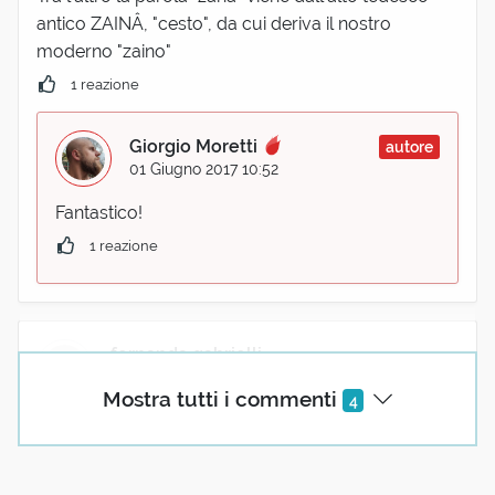
antico ZAINÂ, "cesto", da cui deriva il nostro
moderno "zaino"
1 reazione
Giorgio Moretti
autore
01 Giugno 2017 10:52
Fantastico!
1 reazione
fernanda gabrielli
01 Giugno 2017 09:29
Mostra tutti i commenti
4
.........nasce nell'Italia settentrionale. Ma ebbene.......
Perché "ma ebbene"? Quasi a dire che è strano che
il settentrione abbia prodotto un termine degno di