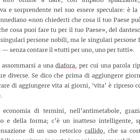
va e sorprendente nel suo essere speculare: è la 
nnediano «non chiederti che cosa il tuo Paese può
 che cosa puoi fare tu per il tuo Paese», del dantes
e singulari persone nobili, ma le singulari persone
» — senza contare il «tutti per uno, uno per tutti».
e assommarsi a una
diafora
, per cui una parola ri
e diverse. Se dico che prima di aggiungere giorni
care di aggiungere vita ai giorni, ‘vita’ è ripreso 
.
, economia di termini, nell’antimetabole, grazi
o e della forma; c’è un inatteso intelligente, s
ensazione di un uso retorico
callido
, che sa cos