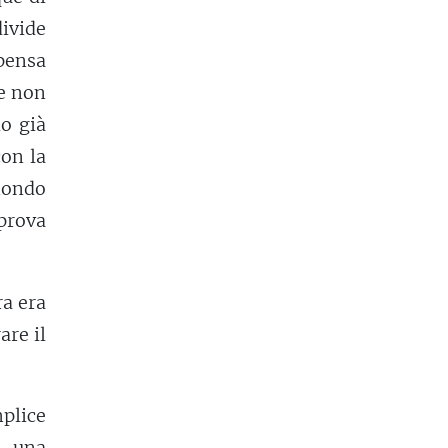
ivide
 pensa
ie non
do già
con la
mondo
prova
ra era
are il
plice
, una