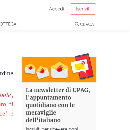
Accedi
Iscriviti
OTTEGA
CERCA
rdine
La newsletter di UPAG,
bole
,
l'appuntamento
ato di
quotidiano con le
meraviglie
re’ e
dell'italiano
Iscriviti per ricevere ogni