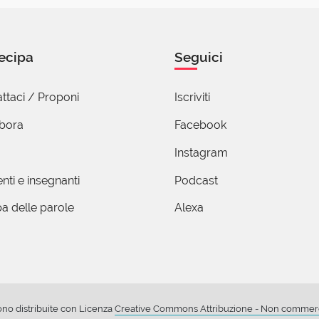
la bonazzi
Marzo 2022 07:18
ignificato non cambia molto.
ecipa
Seguici
oni
ttaci / Proponi
Iscriviti
utente cancellato)
abora
Facebook
1 Marzo 2022 19:18
Instagram
 molto per chi sta al centro.
. Considera una fila di persone.
nti e insegnanti
Podcast
finiscono ultimi e gli altri scalano, chi stava al centro si ritrova
mi diventano primi e gli altri scalano, chi stava al centro si ritr
a delle parole
Alexa
one
ono distribuite con Licenza
Creative Commons Attribuzione - Non commerci
Tescari