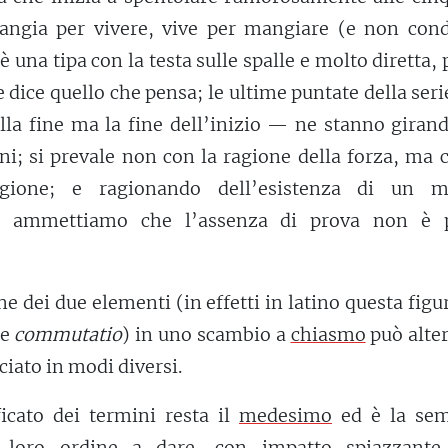
ngia per vivere, vive per mangiare (e non cond
 è una tipa con la testa sulle spalle e molto diretta,
e dice quello che pensa; le ultime puntate della ser
ella fine ma la fine dell’inizio — ne stanno giran
oni; si prevale non con la ragione della forza, ma 
agione; e ragionando dell’esistenza di un 
e, ammettiamo che l’assenza di prova non è 
 dei due elementi (in effetti in latino questa figu
me
commutatio
) in uno scambio a
chiasmo
può alter
iato in modi diversi.
ficato dei termini resta il
medesimo
ed è la sem
l loro ordine a dare, con impatto spiazzante