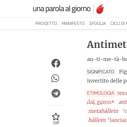
PROGETTO
MANIFESTO
SFOGLIA
CICLI DI
Antimet
an-ti-me-tà-b
Fi
SIGNIFICATO
invertito delle p
voc
ETIMOLOGIA
dal greco
ant
metabállein
‘c
bállein
‘lanciar
298