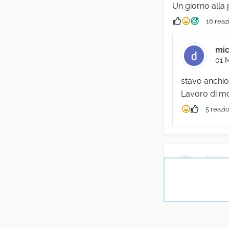
Un giorno alla 
16 reaz
mic
01 
stavo anchio
Lavoro di mol
5 reazi
Matte
01 Mar
"Molti dei primi
3 reazioni