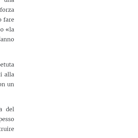
forza
 fare
co «la
 fanno
petuta
 alla
con un
a del
pesso
truire