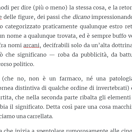
di per dire (più o meno) la stessa cosa, e la retor
e
delle figure, dei passi che
dicano
impressionando
to categorizzato praticamente qualunque estro ret
 un nome a qualunque trovata, ed è sempre buffo v
 fra nomi
arcani
, decifrabili solo da un’alta dottrina
iò che significano — roba da pubblicità, da battu
orso politico.
e (che no, non è un farmaco, né una patologi
rnea distintiva di qualche ordine di invertebrati)
rtita, che nella seconda parte ribalta gli elementi
ia il significato. Detta così pare una cosa macch
ciamo una carrellata.
sa che inizia a spentolare rumorosamente alle cin