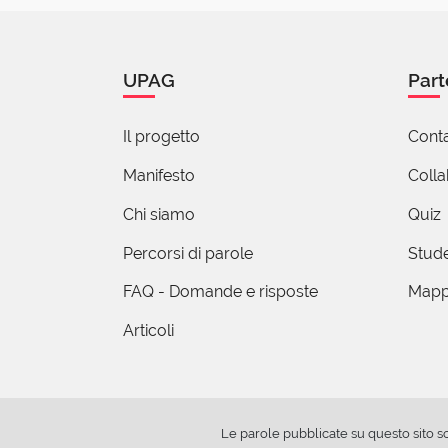
pao
01 
Qui però il s
UPAG
Part
5 reazi
Il progetto
Conta
(
Manifesto
Coll
0
Chi siamo
Quiz
Non cambia
O forse no
Percorsi di parole
Stude
Se i primi 
Se gli ulti
FAQ - Domande e risposte
Mapp
1 reazi
Articoli
Le parole pubblicate su questo sito s
Mara 