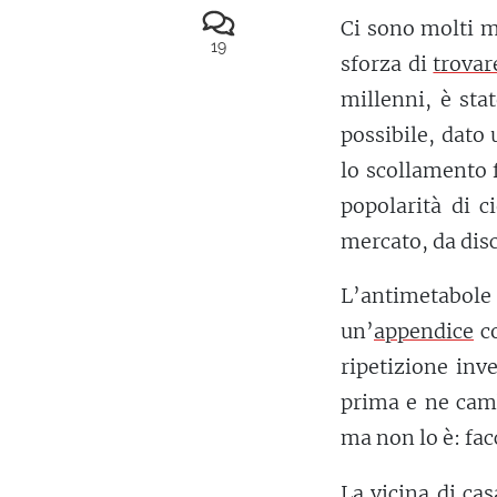
Ci sono molti mo
19
sforza di
trovar
millenni, è sta
possibile, dato
lo scollamento
popolarità di c
mercato, da disc
L’antimetabol
un’
appendice
co
ripetizione inve
prima e ne camb
ma non lo è: fac
La vicina di ca