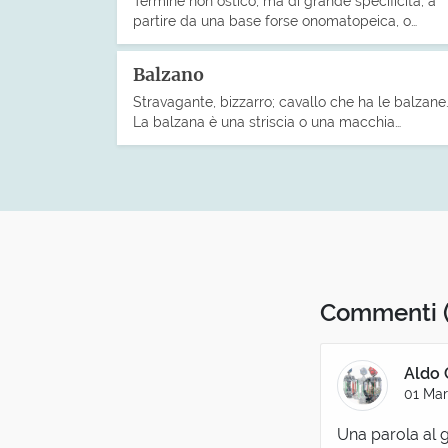
Termine non ostico, ma di grande specificità; a
partire da una base forse onomatopeica, o…
Balzano
Stravagante, bizzarro; cavallo che ha le balzane
La balzana è una striscia o una macchia…
Commenti
Aldo 
01 Mar
Una parola al g