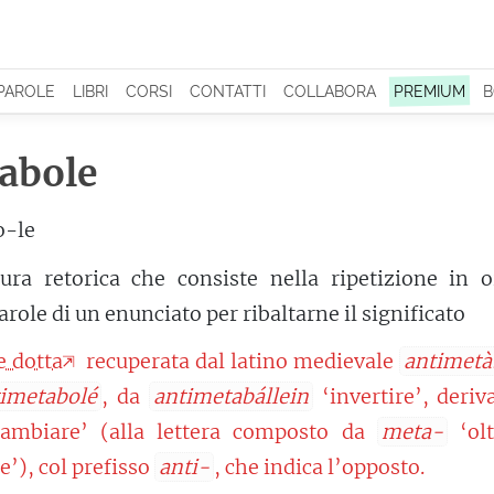
 PAROLE
LIBRI
CORSI
CONTATTI
COLLABORA
PREMIUM
B
abole
o-le
gura retorica che consiste nella ripetizione in o
arole di un enunciato per ribaltarne il significato
e dotta
recuperata dal latino medievale
antimetà
imetabolé
, da
antimetabállein
‘invertire’, deriv
ambiare’ (alla lettera composto da
meta-
‘olt
e’), col prefisso
anti-
, che indica l’opposto.