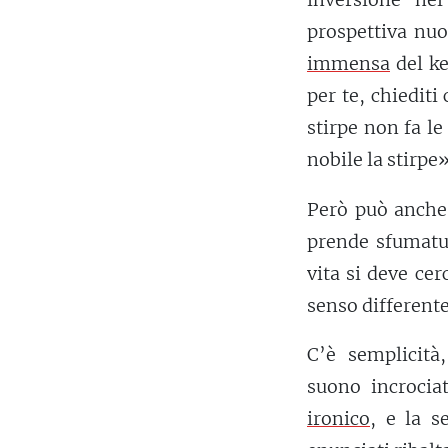
prospettiva nuo
immensa
del ke
per te, chiediti
stirpe non fa l
nobile la stirpe
Però può anch
prende sfumatur
vita si deve cer
senso differente
C’è semplicità
suono incrociat
ironico
, e la s