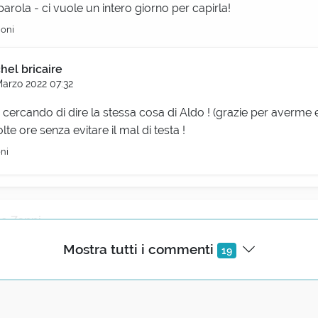
parola - ci vuole un intero giorno per capirla!
ioni
hel bricaire
Marzo 2022 07:32
 cercando di dire la stessa cosa di Aldo ! (grazie per averme 
te ore senza evitare il mal di testa !
oni
o Zanni
zo 2022 06:52
Mostra tutti i commenti
19
 saranno ultimi e gli ultimi saranno primi"?