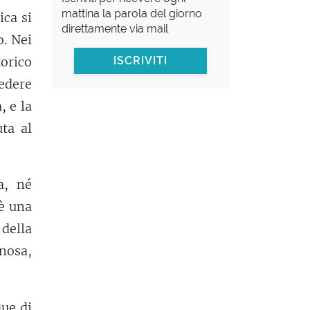
mattina la parola del giorno
ica si
direttamente via mail
. Nei
orico
ISCRIVITI
edere
, e la
ta al
a, né
 è una
 della
inosa,
que di