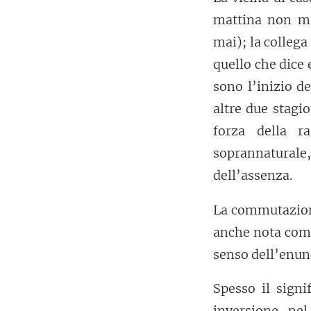
mattina non ma
mai); la collega
quello che dice 
sono l’inizio d
altre due stagi
forza della r
soprannatural
dell’assenza.
La commutazione
anche nota co
senso dell’enunc
Spesso il signi
inversione ne