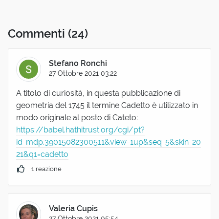
Commenti
(24)
Stefano Ronchi
27 Ottobre 2021 03:22
A titolo di curiosità, in questa pubblicazione di
geometria del 1745 il termine Cadetto è utilizzato in
modo originale al posto di Cateto:
https://babel.hathitrust.org/cgi/pt?
id=mdp.39015082300511&view=1up&seq=5&skin=20
21&q1=cadetto
1 reazione
Valeria Cupis
27 Ottobre 2021 05:54