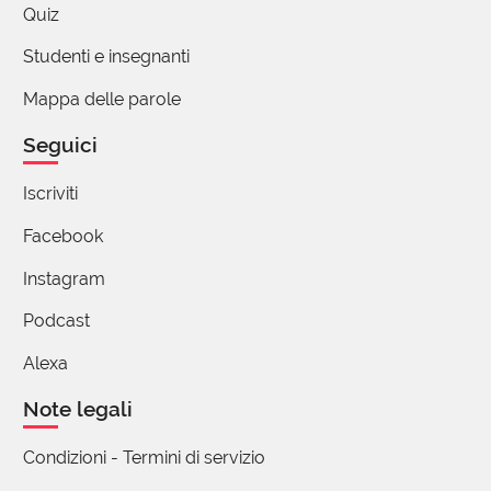
dello spettacolo "KALEIDOS" di Mantramare. Si
Quiz
tratta di una storia audiovisionaria creata a Città del
Messico, usando come "lente per vedere" un
Studenti e insegnanti
caleidoscopio autocostruito...
Mappa delle parole
https://vimeo.com/70850368
buona visione !
grazie F.
Seguici
1 reazione
Iscriviti
Facebook
Instagram
Podcast
Alexa
Note legali
Condizioni - Termini di servizio