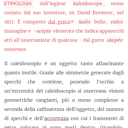
dall’inglese
kaleidoscope
, nome
ETIMOLOGIA
coniato dal suo inventore, sir David Brewster, nel
1817. È composto
dal greco
kalós
bello,
eidos
immagine e
-scopio
elemento che indica apparecchi
atti all’osservazione di qualcosa - dal greco
skopéo
osservare.
Il caleidoscopio è un oggetto tanto affascinante
quanto inutile. Grazie alle simmetrie generate dagli
specchi che contiene, ponendo l’occhio a
un’estremità del caleidoscopio si osservano visioni
geometriche cangianti, più o meno complesse a
seconda della raffinatezza dell’oggetto, del numero
di specchi e dell’
accortezza
con cui i frammenti di
vetro colorato vi sono posti dentro. Girandolo,