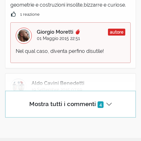
geometrie e costruzioni insolite,bizzarre e curiose.
1 reazione
Giorgio Moretti
autore
01 Maggio 2015 22:51
Nel qual caso, diventa perfino disutile!
Aldo Cavini Benedetti
19 Settembre 2015 07:59
"Possiamo intendere che fosse uno stimolante
Mostra tutti i commenti
4
passatempo nell'Europa della Restaurazione...".
Ué, se dite così, mi fate sentire proprio decrepito!
Invece, "solo" una cinquantina di anni fa, quando