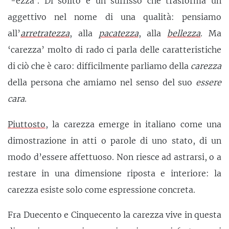
‘-ezza’. Di solito è un suffisso che trasforma un
aggettivo nel nome di una qualità: pensiamo
all’
arretratezza
, alla
pacatezza
, alla
bellezza
. Ma
‘carezza’ molto di rado ci parla delle caratteristiche
di ciò che è caro: difficilmente parliamo della
carezza
della persona che amiamo nel senso del suo
essere
cara
.
Piuttosto
, la carezza emerge in italiano come una
dimostrazione in atti o parole di uno stato, di un
modo d’essere affettuoso. Non riesce ad astrarsi, o a
restare in una dimensione riposta e interiore: la
carezza esiste solo come espressione concreta.
Fra Duecento e Cinquecento la carezza vive in questa