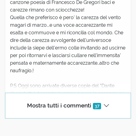
canzone poesia di Francesco De Gregori baci e
carezze rimano con sciocchezze!
Quella che preferisco è pero' la carezza del vento
magari di marzo...e una voce accarezzante mi
esalta e commuove e mi riconcilia col mondo. Che
dire della carezza avvolgente dell'universoce
include la siepe dell'ermo colle invitando ad uscirne
per poi ritornarvi e lasciarsi cullare nell'immensita'
pensata e maternamente accarezzante..altro che
naufragio.!
P.S Oggi sono arrivate diverse copie del "Dante
libera tutti ". Aprendo la prima e pure la seconda mi
sono sentita come la Ludmilla di "Se ...
(mostra
Mostra tutti i commenti
37
tutto)
7 reazioni