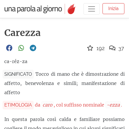
Inizia
Carezza
192
37
ca-réz-za
Tocco di mano che è dimostrazione di
SIGNIFICATO
affetto, benevolenza e simili; manifestazione di
affetto
da
caro
, col suffisso nominale
-ezza
.
ETIMOLOGIA
In questa parola così calda e familiare possiamo
cogliere il modo meraviglioso in cui alcuni significati