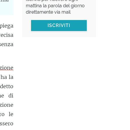
mattina la parola del giorno
direttamente via mail
spiega
ISCRIVITI
ecisa
senza
zione
 ha la
 detto
ne di
azione
ro le
ossero