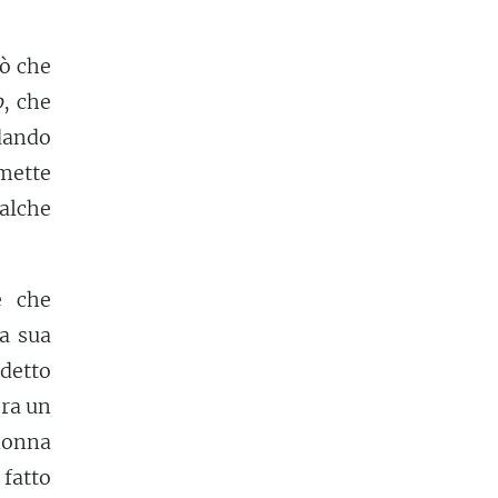
iò che
o
, che
ndando
rmette
alche
e che
la sua
detto
era un
nonna
fatto