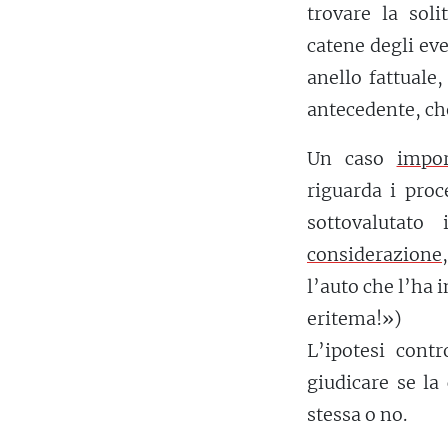
trovare la soli
catene degli ev
anello fattuale
antecedente, che
Un caso
impor
riguarda i proc
sottovalutat
considerazione
l’auto che l’ha 
eritema!»)
L’ipotesi cont
giudicare se la
stessa o no.