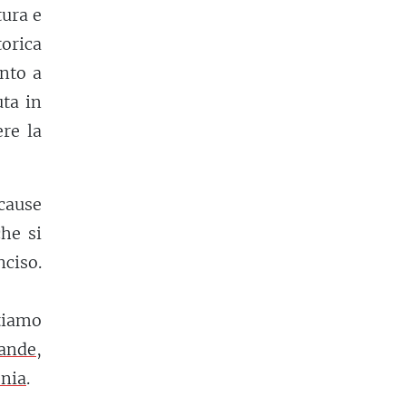
tura e
orica
into a
ta in
re la
 cause
che si
nciso.
tiamo
ande
,
nia
.