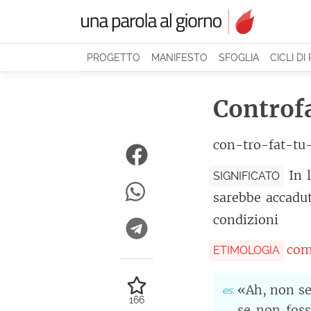
PROGETTO
MANIFESTO
SFOGLIA
CICLI DI
Controf
con-tro-fat-tu
In 
SIGNIFICATO
sarebbe accadut
condizioni
com
ETIMOLOGIA
«Ah, non se
166
se non foss