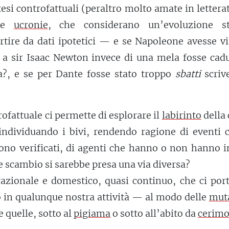
esi controfattuali (peraltro molto amate in lettera
 le
ucronie
, che considerano un’evoluzione st
artire da dati ipotetici — e se Napoleone avesse v
 a sir Isaac Newton invece di una mela fosse cadu
a?, e se per Dante fosse stato troppo
sbatti
scrive
rofattuale ci permette di esplorare il
labirinto
della
, individuando i bivi, rendendo ragione di eventi 
ono verificati, di agenti che hanno o non hanno i
 scambio si sarebbe presa una via diversa?
azionale e domestico, quasi continuo, che ci por
in qualunque nostra attività — al modo delle
mut
 quelle, sotto al
pigiama
o sotto all’abito da
cerimo