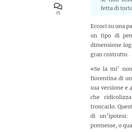
fetta di tor
25
Eccoci su una p
un tipo di pe
dimensione log
gran costrutto.
«Se la mi’ non
fiorentina di u
sua versione e
che ridicolizz
troncarlo. Ques
di un’ipotesi
premesse, o qua