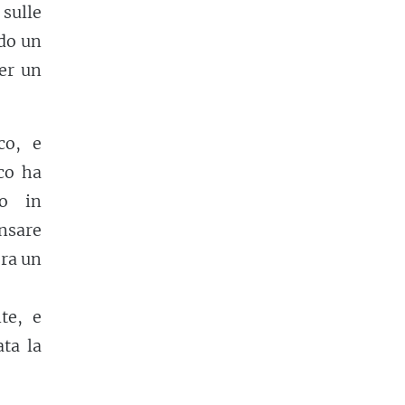
sulle
ndo un
per un
co, e
ico ha
to in
ansare
era un
te, e
ta la