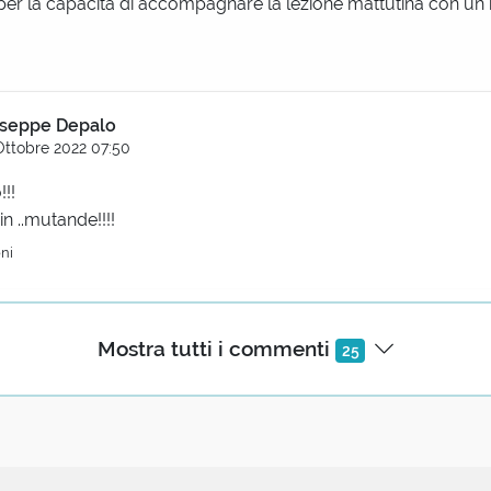
per la capacità di accompagnare la lezione mattutina con un i
seppe Depalo
Ottobre 2022 07:50
!!!
 in ..mutande!!!!
oni
Mostra tutti i commenti
25
Cavini Benedetti
obre 2022 06:31
e, la mela è il frutto controfattuale per antonomasia. Se Eva
so saremmo qui in questa valle di lacrime? Se la mela (pomo
osse stato lanciata da Eris, la guerra di Troia ci sarebbe stata