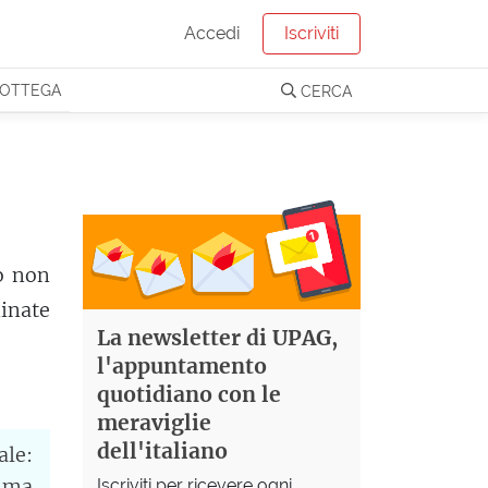
Accedi
Iscriviti
OTTEGA
CERCA
 o non
minate
La newsletter di UPAG,
l'appuntamento
quotidiano con le
meraviglie
dell'italiano
ale:
tima
Iscriviti per ricevere ogni