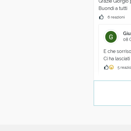
Grazie Giorgio 
Buondì a tutti
6 reazioni
Giu
08 
E che sorriso
Ci ha lasciati
5 reazi
Aldo 
08 Ott
Non c'è che dir
mangiato, ades
discordia non f