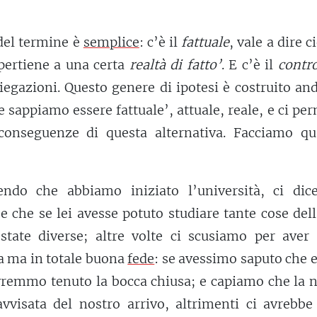
del termine è
semplice
: c’è il
fattuale
, vale a dire c
pertiene a una certa
realtà di fatto’
. E c’è il
contr
iegazioni. Questo genere di ipotesi è costruito a
e sappiamo essere fattuale’, attuale, reale, e ci pe
 conseguenze di questa alternativa. Facciamo qu
endo che abbiamo iniziato l’università, ci dic
e che se lei avesse potuto studiare tante cose del
state diverse; altre volte ci scusiamo per aver 
a ma in totale buona
fede
: se avessimo saputo che 
vremmo tenuto la bocca chiusa; e capiamo che la 
vvisata del nostro arrivo, altrimenti ci avrebbe 