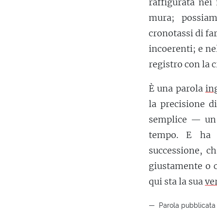
raffigurata ne
mura; possiamo
cronotassi di fa
incoerenti; e ne
registro con la 
È una parola
in
la precisione d
semplice — un
tempo. E ha c
successione, c
giustamente o c
qui sta la sua
ver
Parola pubblicata 