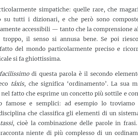
rticolarmente simpatiche: quelle rare, che magar
su tutti i dizionari, e che però sono compost
vamente accessibili — tanto che la comprensione a
 troppo, il senso si annusa bene. Se poi riesc
fatto del mondo particolarmente preciso e ricorr
cale si fa ghiottissima.
acilissimo
di questa parola è il secondo element
reco
táxis
, che significa ‘ordinamento’. La sua m
a nel fatto che esprime un concetto più sottile e c
o famose e semplici: ad esempio lo troviamo 
 disciplina che classifica gli elementi di un siste
tassi
, cioè la combinazione delle parole in frasi
acconta niente di più complesso di un ordinam