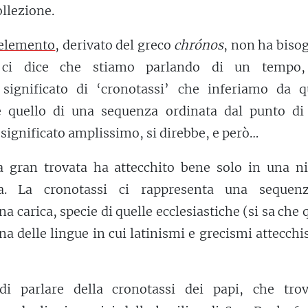
llezione.
elemento
, derivato del greco
chrónos
, non ha biso
: ci dice che stiamo parlando di un tempo,
l significato di ‘cronotassi’ che inferiamo da q
 quello di una sequenza ordinata dal punto di 
significato amplissimo, si direbbe, e però…
a gran trovata ha attecchito bene solo in una ni
ca. La cronotassi ci rappresenta una sequen
na carica, specie di quelle ecclesiastiche (si sa che 
na delle lingue in cui latinismi e grecismi attecch
di parlare della cronotassi dei papi, che tro