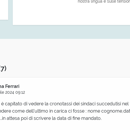
nostra lingua e sulle tensio
(7)
na Ferrari
ile 2024 09:12
 è capitato di vedere la cronotassi dei sindaci succedutisi ne
edere come dell'ultimo in carica ci fosse : nome cognome,dat
..in attesa poi di scrivere la data di fine mandato.