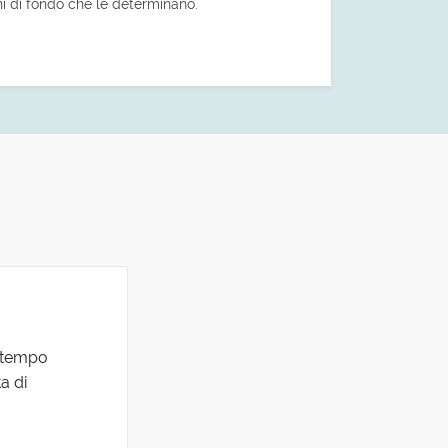
ni di fondo che le determinano.
l tempo
a di