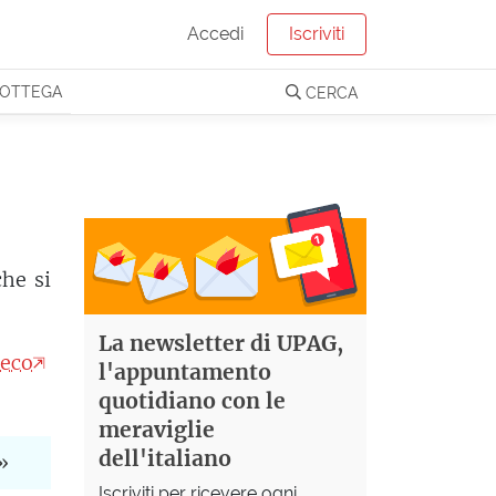
Accedi
Iscriviti
OTTEGA
CERCA
he si
La newsletter di UPAG,
reco
l'appuntamento
quotidiano con le
meraviglie
dell'italiano
»
Iscriviti per ricevere ogni