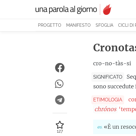
PROGETTO
MANIFESTO
SFOGLIA
CICLI DI
Cronota
cro-no-tàs-si
Seq
SIGNIFICATO
sono succedute i
co
ETIMOLOGIA
chrónos
‘tempo
«È un resoc
127