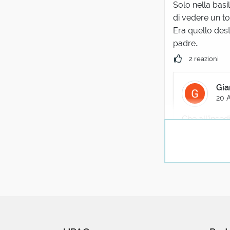
Solo nella basi
di vedere un to
Era quello dest
padre..
2 reazioni
Gia
20 A
Che all'inse
comunale las
interessante 
XVI.
I casi sono d
tra il marzo 
Ratzinger, e 
consacrazione
sua carica. 