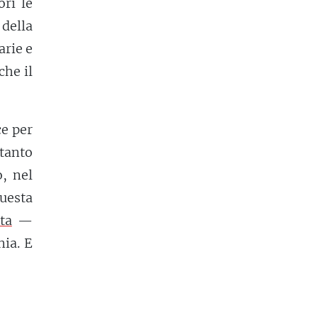
ri le
della
arie e
che il
ce per
 tanto
, nel
uesta
ta
—
ia. E