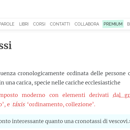
 PAROLE
LIBRI
CORSI
CONTATTI
COLLABORA
PREMIUM
B
ssi
uenza cronologicamente ordinata delle persone c
n una carica, specie nelle cariche ecclesiastiche
mposto moderno con elementi derivati
dal g
’, e
táxis
‘ordinamento, collezione’.
onto interessante quanto una cronotassi di vescovi.