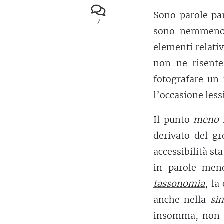
Sono parole pa
7
sono nemmeno 
elementi relati
non ne risente
fotografare un 
l’occasione lessi
Il punto
meno f
derivato del g
accessibilità st
in parole men
tassonomia
, la
anche nella
sin
insomma, non r