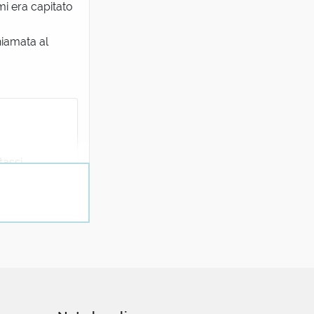
mi era capitato
hiamata al
tassi
 Trovo invece
di Benedetto
ci sei stata
rte di
a sua
 lo sia la
 in una