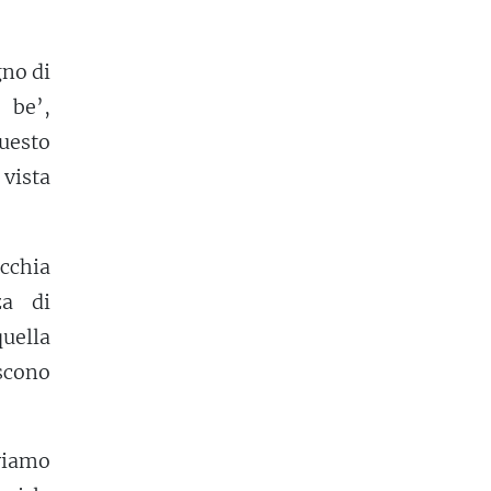
gno di
 be’,
uesto
vista
cchia
za di
quella
iscono
viamo