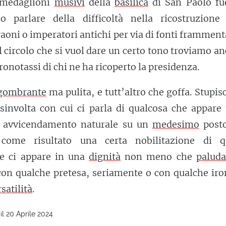
i medaglioni
musivi
della
basilica
di San Paolo fuo
 parlare della difficoltà nella ricostruzione 
raoni o imperatori antichi per via di fonti framment
l circolo che si vuol dare un certo tono troviamo an
cronotassi di chi ne ha ricoperto la presidenza.
gombrante
ma pulita, e tutt’altro che goffa. Stupis
isinvolta con cui ci parla di qualcosa che appare
 avvicendamento naturale su un
medesimo
posto
ome risultato una certa nobilitazione di q
he ci appare in una
dignità
non meno che
paluda
on qualche pretesa, seriamente o con qualche iron
satilità
.
il 20 Aprile 2024