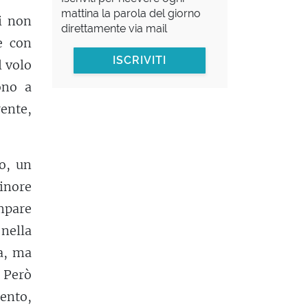
mattina la parola del giorno
i non
direttamente via mail
e con
ISCRIVITI
l volo
ono a
ente,
o, un
inore
ompare
nella
ma, ma
. Però
ento,