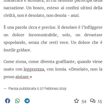
manierata e affollata, in cui nessuno partecipa della
narrazione. Un bosco, esteso ai confini ultimi della
civiltà, non è desolato, non desola - anzi.
È una parola ricca e precisa: il desolare è l’infliggere
un dolore incomunicabile, solo, un devastare
spopolando, senza che resti voce. Un dolore che è
inutile gridare.
Come stona, come diventa graffiante, quando viene
usato con
leggerezza
, con ironia. «Desolato, non la
posso
aiutare
.»
Parola pubblicata il 07 Febbraio 2019
54
15