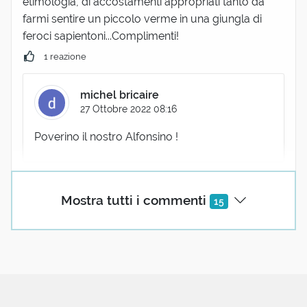
etimologia, di accostamenti appropriati tanto da
farmi sentire un piccolo verme in una giungla di
feroci sapientoni...Complimenti!
1 reazione
michel bricaire
27 Ottobre 2022 08:16
Poverino il nostro Alfonsino !
Mostra tutti i commenti
15
Carla modica
07 Febbraio 2019 07:03
Magnificamente espresso. Toccante.
1 reazione