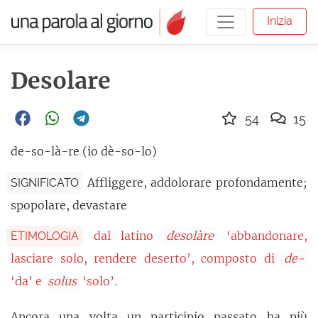
Inizia
Desolare
54
15
de-so-là-re (io dè-so-lo)
Affliggere, addolorare profondamente;
SIGNIFICATO
spopolare, devastare
dal latino
desolàre
‘abbandonare,
ETIMOLOGIA
lasciare solo, rendere deserto’, composto di
de-
‘da’ e
solus
‘solo’.
Ancora una volta un participio passato ha più