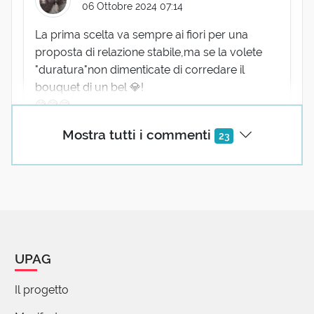
06 Ottobre 2024 07:14
La prima scelta va sempre ai fiori per una
proposta di relazione stabile,ma se la volete
"duratura"non dimenticate di corredare il
bouquet di un bel 💎!
😅😅😅
5 reazioni
Mostra tutti i commenti
23
Tonnicchi Claudio
06 Ottobre 2024 08:02
Il diamante, la donna e la caduta dal Paradiso, lega
indissolubilmente il tema dell' individuo con il
UPAG
tempo, la realtà i motivi del sentimento il movente
della emozioni, sviluppando per necessità la libertà,
Il progetto
il finito e l' infinito del progetto accordato in una