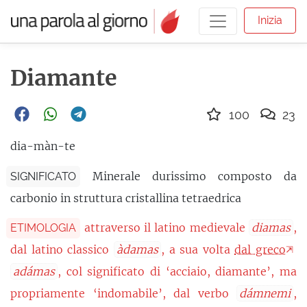
Inizia
Diamante
100
23
dia-màn-te
Minerale durissimo composto da
SIGNIFICATO
carbonio in struttura cristallina tetraedrica
attraverso il latino medievale
diamas
,
ETIMOLOGIA
dal latino classico
àdamas
, a sua volta
dal greco
adámas
, col significato di ‘acciaio, diamante’, ma
propriamente ‘indomabile’, dal verbo
dámnemi
,