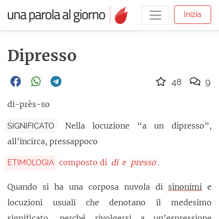
Inizia
Dipresso
48
9
di-près-so
Nella locuzione “a un dipresso”,
SIGNIFICATO
all’incirca, pressappoco
composto di
di
e
presso
.
ETIMOLOGIA
Quando si ha una corposa nuvola di
sinonimi
e
locuzioni usuali che denotano il medesimo
significato, perché rivolgersi a un’espressione