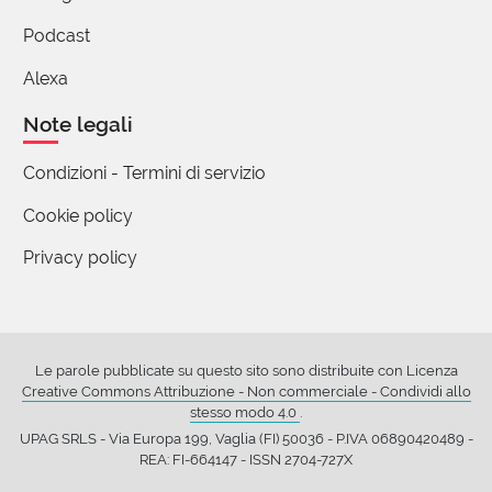
Il mio compianto professore di analisi 1, usava
Podcast
molto questo termine per indicare l'intorno di un
Alexa
numero reale. Molti ricordi, a un dipresso di come
eravamo.
Note legali
1 reazione
Condizioni - Termini di servizio
Cookie policy
(utente cancellato)
22 Giugno 2016 12:07
Privacy policy
La ragione per usare un termine desueto è proprio
che è desueto. Usare termini desueti significa fare
opera di conservazione, rimanere in contatto con gli
Le parole pubblicate su questo sito sono distribuite con Licenza
scrittori del passato, e con gli italiani del passato.
Creative Commons Attribuzione - Non commerciale - Condividi allo
stesso modo 4.0
.
2 reazioni
UPAG SRLS - Via Europa 199, Vaglia (FI) 50036 - P.IVA 06890420489 -
REA: FI-664147 - ISSN 2704-727X
Manuela Martinetti