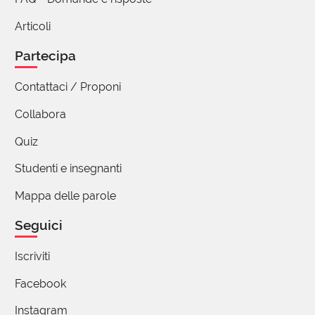
Giorgio Moretti
autore
22 Giugno 2016 16:20
Articoli
Alessandro, ciò che dici è sempre interessante,
Partecipa
e quando esprimi un'opinione sono quasi
sempre d'accordo. In questo caso puntualizzi
Contattaci / Proponi
correttamente un principio generale, che però,
Collabora
per quanto l'opinione comune sia di diverso
avviso, non si attaglia al caso specifico. Di
Quiz
seguito un testo della Crusca sul "ma però"
che ho trovato illuminante!
Studenti e insegnanti
http://www.accademiadellacrusca.it/it/lingua
Mappa delle parole
-italiana/consulenza-linguistica/domande-
risposte/incontro-congiunzioni-per
Seguici
Iscriviti
Facebook
(utente cancellato)
22 Giugno 2016 10:42
Instagram