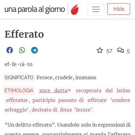
Inizia
Efferato
57
5
ef-fe-rà-to
Feroce, crudele, inumano
SIGNIFICATO
voce dotta
recuperata dal latino
ETIMOLOGIA
efferatus
, participio passato di
efferare
‘rendere
selvaggio’, derivato di
ferus
‘feroce’.
“Un delitto efferato”. Usandolo solo in espressioni di
questo genere, sostanzialmente si manda l’efferato