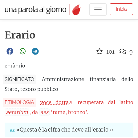
Inizia
Erario
101
9
e-rà-rio
Amministrazione finanziaria dello
SIGNIFICATO
Stato, tesoro pubblico
voce dotta
recuperata dal latino
ETIMOLOGIA
aerarium
, da
aes
‘rame, bronzo’.
«Questa è la cifra che deve all'erario.»