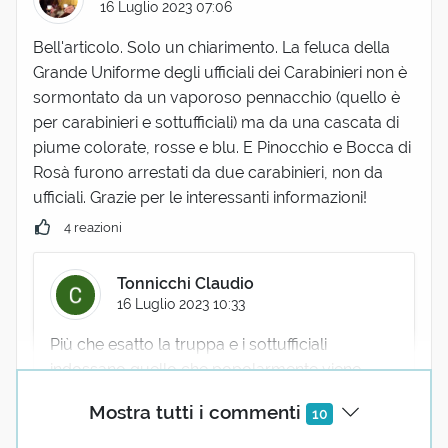
16 Luglio 2023 07:06
Bell'articolo. Solo un chiarimento. La feluca della
Grande Uniforme degli ufficiali dei Carabinieri non è
sormontato da un vaporoso pennacchio (quello è
per carabinieri e sottufficiali) ma da una cascata di
piume colorate, rosse e blu. E Pinocchio e Bocca di
Rosà furono arrestati da due carabinieri, non da
ufficiali. Grazie per le interessanti informazioni!
4 reazioni
Tonnicchi Claudio
16 Luglio 2023 10:33
Più che esatto la truppa e i sottufficiali
indossano quello che popolarmente viene
indicata come "lucerna", maggiori informazioni
Mostra tutti i commenti
10
su
www.carabinieri.it