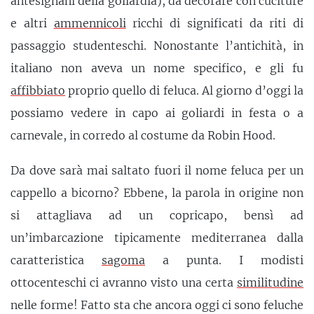
antesignani della goliardia), da decorare con cuciture
e altri
ammennicoli
ricchi di significati da riti di
passaggio studenteschi. Nonostante l’antichità, in
italiano non aveva un nome specifico, e gli fu
affibbiato
proprio quello di feluca. Al giorno d’oggi la
possiamo vedere in capo ai goliardi in festa o a
carnevale, in corredo al costume da Robin Hood.
Da dove sarà mai saltato fuori il nome feluca per un
cappello a bicorno? Ebbene, la parola in origine non
si attagliava ad un copricapo, bensì ad
un’imbarcazione tipicamente mediterranea dalla
caratteristica
sagoma
a punta. I modisti
ottocenteschi ci avranno visto una certa
similitudine
nelle forme! Fatto sta che ancora oggi ci sono feluche