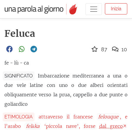
Inizia
Feluca
87
10
fe - lù - ca
Imbarcazione mediterranea a una o
SIGNIFICATO
due vele latine con uno o due alberi orientati
obliquamente verso la prua, cappello a due punte o
goliardico
attraverso il francese
felouque
, e
ETIMOLOGIA
l’arabo
felūka
‘piccola nave’, forse
dal greco