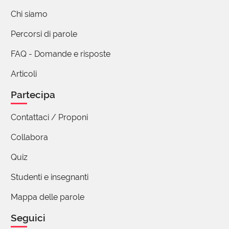
11 reazioni
Chi siamo
Percorsi di parole
Maria Grazia Mosconi
30 Novembre 2021 14:09
FAQ - Domande e risposte
Giorgio mi aspettavo una lumga risposta a
Articoli
quel primo intervento che ho letto
stanotte.grazie
Partecipa
2 reazioni
Contattaci / Proponi
Collabora
(utente cancellato)
30 Novembre 2021 17:44
Quiz
Rispetto a etimologia e interesante que in
Studenti e insegnanti
francese c`e anche tale parola- motto
Mappa delle parole
come " l`effet pangolin de Covid" que que
significa l efetto contaginale universale in
Seguici
tanto que la parola " pangolin" significa "