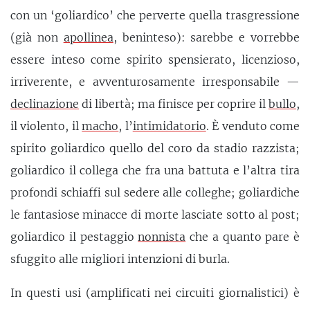
con un ‘goliardico’ che perverte quella trasgressione
(già non
apollinea
, beninteso): sarebbe e vorrebbe
essere inteso come spirito spensierato, licenzioso,
irriverente, e avventurosamente irresponsabile —
declinazione
di libertà; ma finisce per coprire il
bullo
,
il violento, il
macho
, l’
intimidatorio
. È venduto come
spirito goliardico quello del coro da stadio razzista;
goliardico il collega che fra una battuta e l’altra tira
profondi schiaffi sul sedere alle colleghe; goliardiche
le fantasiose minacce di morte lasciate sotto al post;
goliardico il pestaggio
nonnista
che a quanto pare è
sfuggito alle migliori intenzioni di burla.
In questi usi (amplificati nei circuiti giornalistici) è