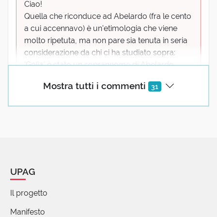
Ciao!
Quella che riconduce ad Abelardo (fra le cento
a cui accennavo) è un'etimologia che viene
molto ripetuta, ma non pare sia tenuta in seria
considerazione da chi ci ha studiato sopra:
'Golia' è stato un soprannome di Abelardo
(filosofo molto controverso, ai tempi) che
Mostra tutti i commenti
31
attinge a un immaginario diabolico;
probabilmente è dalla stessa fonte che nasce il
'goliardo'.
Insomma, probabilmente non siamo davanti a
un rapporto di filiazione fra parole, ma a uno di
sorellanza. Anche perché le attestazioni
UPAG
trecentesche di 'goliardo' hanno ben poco a
che vedere con riferimenti diretti ad Abelardo:
Il progetto
sono detti goliardi i ghiottoni e i clerici vagan...
(mostra tutto)
Manifesto