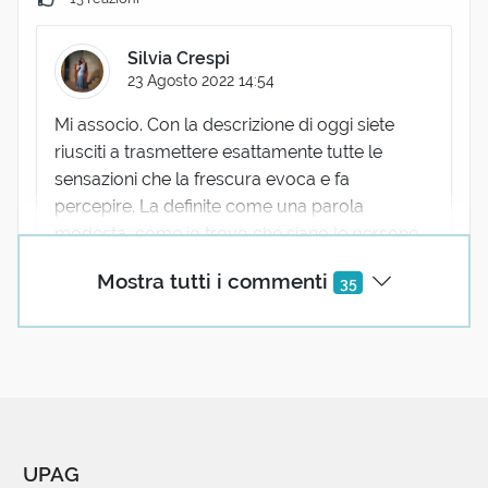
Silvia Crespi
23 Agosto 2022 14:54
Mi associo. Con la descrizione di oggi siete
riusciti a trasmettere esattamente tutte le
sensazioni che la frescura evoca e fa
percepire. La definite come una parola
modesta, come io trovo che siano le persone
modeste: umili ma ricche!!
Mostra tutti i commenti
35
5 reazioni
michel bricaire
23 Agosto 2022 07:29
Ah ! Finalmente un pò di frescura nella scelta della
UPAG