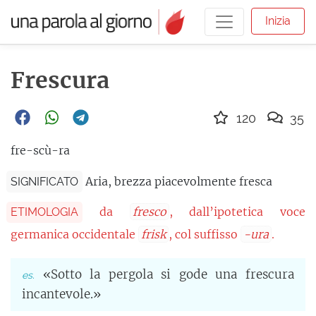
Inizia
Frescura
120
35
fre-scù-ra
Aria, brezza piacevolmente fresca
SIGNIFICATO
da
fresco
, dall’ipotetica voce
ETIMOLOGIA
germanica occidentale
frisk
, col suffisso
-ura
.
«Sotto la pergola si gode una frescura
incantevole.»