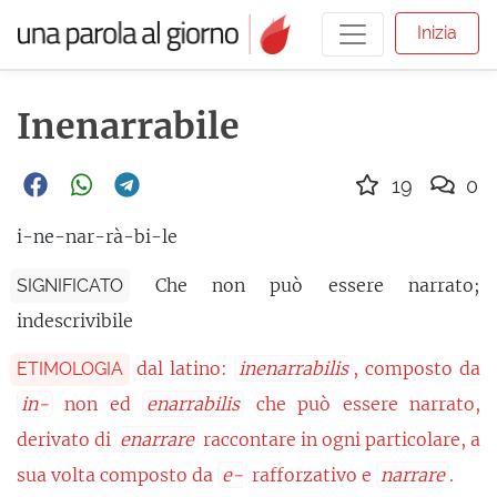
Inizia
Inenarrabile
19
0
i-ne-nar-rà-bi-le
Che non può essere narrato;
SIGNIFICATO
indescrivibile
dal latino:
inenarrabilis
, composto da
ETIMOLOGIA
in-
non ed
enarrabilis
che può essere narrato,
derivato di
enarrare
raccontare in ogni particolare, a
sua volta composto da
e-
rafforzativo e
narrare
.