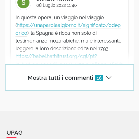
08 Luglio 2022 11:40
In questa opera, un viaggio nel viaggio
(
https://unaparolaalgiorno.it/significato/odep
orico
): la Spagna è ricca non solo di
testimonianze mozarabiche, ma è interessante
leggere la loro descrizione edita nel 1793
https://babel.hathitrust.org/cgi/pt?
id=hvd.32044033839242&view=1up&seq=7&skin
=2021
Mostra tutti i commenti
16
Enzo Prastaro
08 Luglio 2022 08:03
Parola per me nuova, "sbirciando" con attenzione ...
e indulgendo il refuso,
UPAG
la radice e l'intera storia. Grazie e, come al solito,