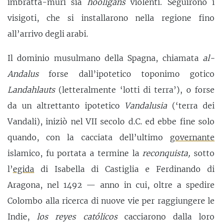
imbratta-muri sia
hooligans
violenti. Seguirono i
visigoti, che si installarono nella regione fino
all’arrivo degli arabi.
Il dominio musulmano della Spagna, chiamata
al-
Andalus
forse dall’ipotetico toponimo gotico
Landahlauts
(letteralmente ‘lotti di terra’), o forse
da un altrettanto ipotetico
Vandalusia
(‘terra dei
Vandali), iniziò nel VII secolo d.C. ed ebbe fine solo
quando, con la cacciata dell’ultimo
governante
islamico, fu portata a termine la
reconquista,
sotto
l’
egida
di Isabella di Castiglia e Ferdinando di
Aragona, nel 1492 — anno in cui, oltre a spedire
Colombo alla ricerca di nuove vie per raggiungere le
Indie,
los reyes católicos
cacciarono dalla loro