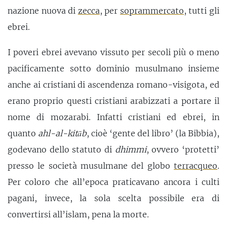
nazione nuova di
zecca
, per
soprammercato
, tutti gli
ebrei.
I poveri ebrei avevano vissuto per secoli più o meno
pacificamente sotto dominio musulmano insieme
anche ai cristiani di ascendenza romano-visigota, ed
erano proprio questi cristiani arabizzati a portare il
nome di mozarabi. Infatti cristiani ed ebrei, in
quanto
ahl-al-kit
ā
b
, cioè ‘gente del libro’ (la Bibbia),
godevano dello statuto di
dhimmi
, ovvero ‘protetti’
presso le società musulmane del globo
terracqueo
.
Per coloro che all’epoca praticavano ancora i culti
pagani, invece, la sola scelta possibile era di
convertirsi all’islam, pena la morte.