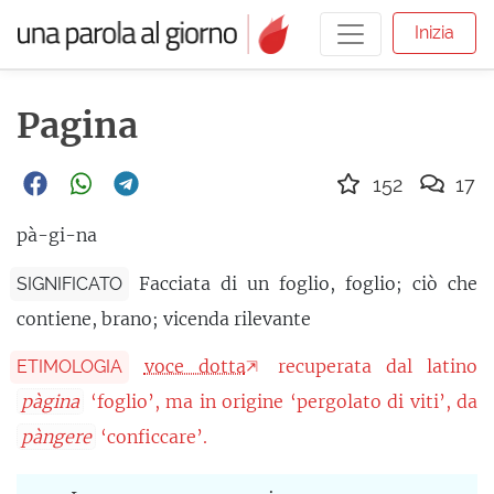
Inizia
Pagina
152
17
pà-gi-na
Facciata di un foglio, foglio; ciò che
SIGNIFICATO
contiene, brano; vicenda rilevante
voce dotta
recuperata dal latino
ETIMOLOGIA
pàgina
‘foglio’, ma in origine ‘pergolato di viti’, da
pàngere
‘conficcare’.