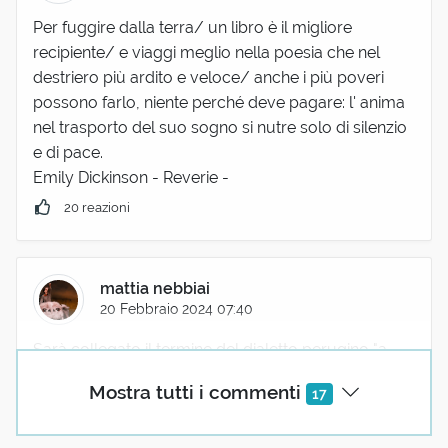
Per fuggire dalla terra/ un libro è il migliore
recipiente/ e viaggi meglio nella poesia che nel
destriero più ardito e veloce/ anche i più poveri
possono farlo, niente perché deve pagare: l' anima
nel trasporto del suo sogno si nutre solo di silenzio
e di pace.
Emily Dickinson - Reverie -
20 reazioni
mattia nebbiai
20 Febbraio 2024 07:40
Sarà collegato il termine del dialetto perugino "a
pagìno", ovvero esposto a nord?
Mostra tutti i commenti
17