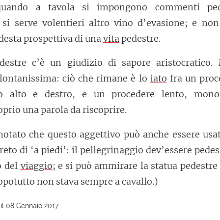
quando a tavola si impongono commenti ped
ci si serve volentieri altro vino d’evasione; e non
desta prospettiva di una
vita
pedestre.
destre c’è un giudizio di sapore aristocratico.
 lontanissima: ciò che rimane è lo
iato
fra un proc
to alto e
destro
, e un procedere lento, mono
prio una parola da riscoprire.
otato che questo aggettivo può anche essere usat
eto di ‘a piedi’: il
pellegrinaggio
dev’essere pedes
o del
viaggio
; e si può ammirare la statua pedestre
opotutto non stava sempre a cavallo.)
il 08 Gennaio 2017