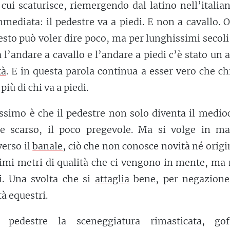
ui scaturisce, riemergendo dal latino nell’italia
mediata: il pedestre va a piedi. E non a cavallo. O
esto può voler dire poco, ma per lunghissimi secoli
a l’andare a cavallo e l’andare a piedi c’è stato un 
tà
. E in questa parola continua a esser vero che ch
più di chi va a piedi.
tissimo è che il pedestre non solo diventa il medioc
te scarso, il poco pregevole. Ma si volge in ma
verso il
banale
, ciò che non conosce novità né origi
rimi metri di qualità che ci vengono in mente, ma
i. Una svolta che si
attaglia
bene, per negazione,
tà equestri.
 pedestre la sceneggiatura rimasticata, go