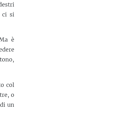
estri
 ci si
 Ma è
edere
tono,
o col
tre, o
 di un