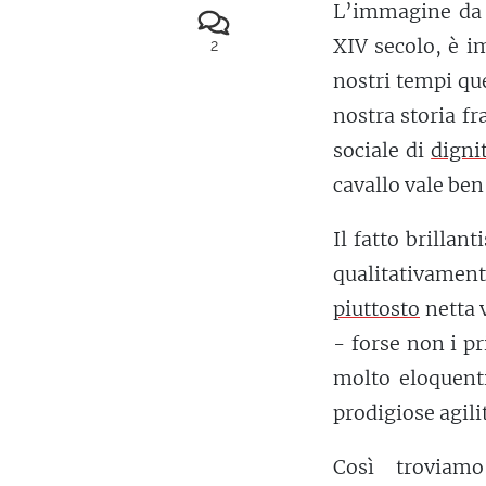
L’immagine da c
XIV secolo, è im
2
nostri tempi qu
nostra storia fr
sociale di
digni
cavallo vale ben 
Il fatto brillan
qualitativamen
piuttosto
netta 
- forse non i p
molto eloquent
prodigiose agili
Così troviamo