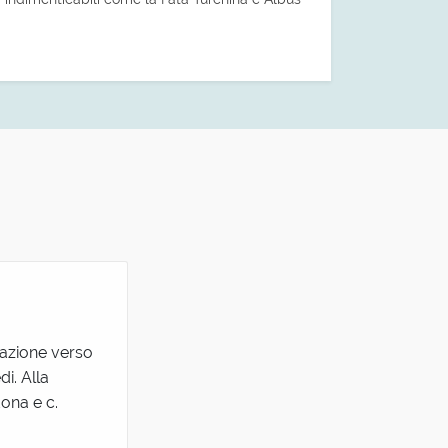
razione verso
i. Alla
dona e c.