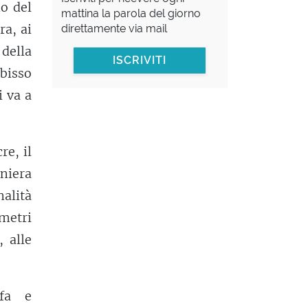
no del
mattina la parola del giorno
ra, ai
direttamente via mail
 della
ISCRIVITI
abisso
i va a
re, il
niera
nalità
 metri
 alle
ffa e