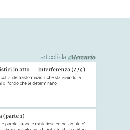
articoli da
stici in atto — Interferenza (4/4)
icoli sulle trasformazioni che sta vivendo la
ni di fondo che le determinano.
 (parte 1)
le parole strane e misteriose come ‘amuleto’,
 indimenticabili come la Fata Turchina e Albus