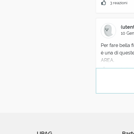
3 reazioni
(uten
10 Gen
Per fare bella 
è una di quest
AREA.
3 reazioni
UPAG
Part