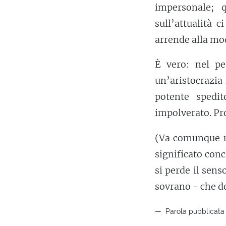
impersonale; 
sull’attualità 
arrende alla mo
È vero: nel pe
un’aristocrazia
potente spedi
impolverato. Pro
(Va comunque n
significato concr
si perde il sens
sovrano - che d
Parola pubblicata 