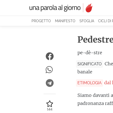
PROGETTO
MANIFESTO
SFOGLIA
CICLI DI
Pedestr
pe-dè-stre
Che
SIGNIFICATO
banale
dal
ETIMOLOGIA
Siamo davanti a
padronanza raffi
144