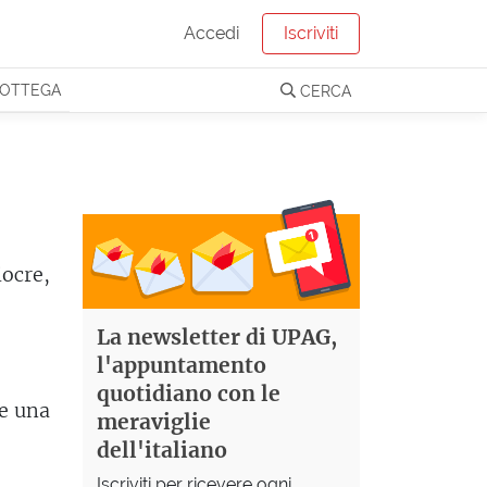
Accedi
Iscriviti
OTTEGA
CERCA
iocre,
La newsletter di UPAG,
l'appuntamento
quotidiano con le
re una
meraviglie
dell'italiano
Iscriviti per ricevere ogni