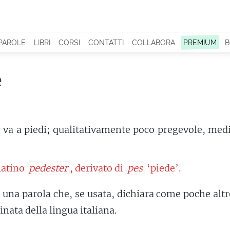
 PAROLE
LIBRI
CORSI
CONTATTI
COLLABORA
PREMIUM
B
e
 va a piedi; qualitativamente poco pregevole, med
 latino
pedester
, derivato di
pes
‘piede’.
 una parola che, se usata, dichiara come poche alt
nata della lingua italiana.