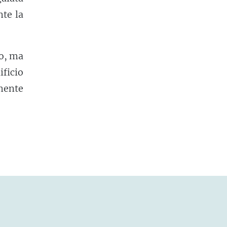
nte la
to, ma
ficio
amente