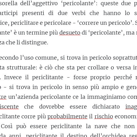
 sorella dell’aggettivo ‘pericolante’: queste due 
articipi presenti di due verbi che hanno lo s
ice, periclitare e pericolare - ‘correre un pericolo’.
ante’ è un termine più
desueto
di ‘pericolante’, ma
a che li distingue.
secondo l’uso comune, si trova in pericolo soprattu
ta strutturale: è ciò che sta per crollare o versa 
a. Invece il periclitante - forse proprio perché
o - si trova in pericolo in senso più ampio e gen
re
un’azienda pericolante ce la immaginiamo co
tiscente
che dovrebbe essere dichiarato
inag
clitante corre più
probabilmente
il
rischio
economi
 Così può essere periclitante la nave che non
 anni, periclitante il destino dell’orchidea reg