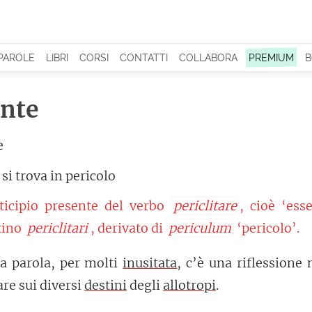
 PAROLE
LIBRI
CORSI
CONTATTI
COLLABORA
PREMIUM
B
ante
e
si trova in pericolo
ticipio presente del verbo
periclitare
, cioè ‘ess
atino
periclitari
, derivato di
periculum
‘pericolo’.
a parola, per molti
inusitata
, c’è una riflessione
are sui diversi
destini
degli
allotropi
.