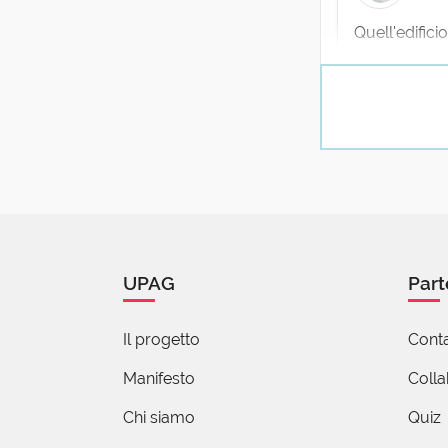
Quell'edific
Data l'incap
è
periclitante.
2 reazioni
Claud
19 Set
UPAG
Part
Data la storta 
Il progetto
Conta
2 reazioni
Manifesto
Coll
Chi siamo
Quiz