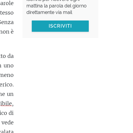
parole
mattina la parola del giorno
tesso
direttamente via mail
 Senza
ISCRIVITI
 non è
tto da
in uno
 meno
erico.
me un
ibile
,
co di
 vede
alata