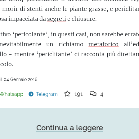
 morir di stenti anche le piante grasse, e periclita
osa impacciata da
segreti
e chiusure.
tivo ‘pericolante’, in questi casi, non sarebbe erra
inevitabilmente un richiamo
metaforico
all’edi
llo - mentre ‘periclitante’ ci racconta più dirett
icolo.
il 04 Gennaio 2016
191
4
Whatsapp
Telegram
Continua a leggere