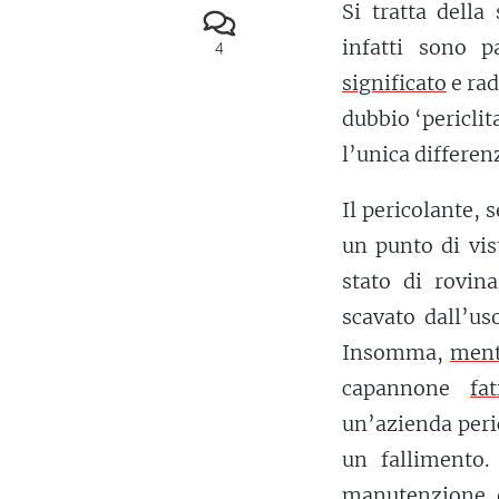
Si tratta della
infatti sono p
4
significato
e rad
dubbio ‘periclit
l’unica differenz
Il pericolante, 
un punto di vis
stato di rovin
scavato dall’us
Insomma,
ment
capannone
fa
un’azienda peri
un fallimento.
manutenzione da