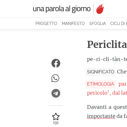
PROGETTO
MANIFESTO
SFOGLIA
CICLI DI
Periclit
pe-ri-cli-tàn-t
Che 
SIGNIFICATO
par
ETIMOLOGIA
pericolo’, dal l
Davanti a quest
importante
da f
191