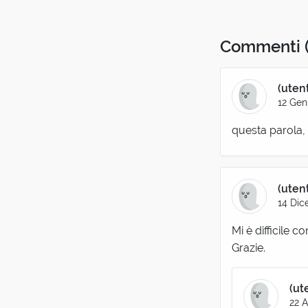
Commenti
(uten
12 Gen
questa parola
(uten
14 Dic
Mi è difficile 
Grazie.
(ut
22 A