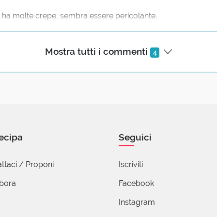
io ha molte crepe, sembra essere pericolante.
acità di scendere a compromessi di entrambe le parti, l'accor
Mostra tutti i commenti
4
io Carli
tembre 2019 15:53
ecipa
Seguici
che ho preso mi sento sia pericolante che periclitante!
ttaci / Proponi
Iscriviti
abora
Facebook
Instagram