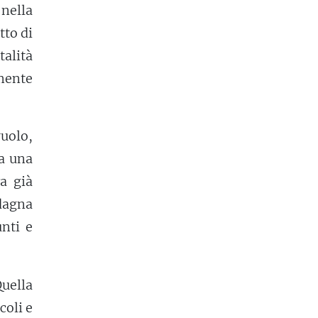
nella
tto di
talità
lmente
ruolo,
a una
a già
dagna
nti e
Quella
coli e