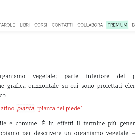
 PAROLE
LIBRI
CORSI
CONTATTI
COLLABORA
PREMIUM
B
rganismo vegetale; parte inferiore del p
e grafica orizzontale su cui sono proiettati ele
ico
 latino
planta
‘pianta del piede’.
le e comune! È in effetti il termine più gener
abbiamo per descrivere un organismo vegetale