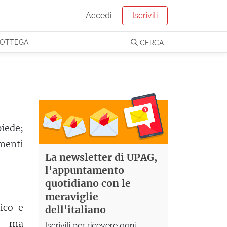
Accedi
Iscriviti
OTTEGA
CERCA
iede;
menti
La newsletter di UPAG,
l'appuntamento
quotidiano con le
meraviglie
ico e
dell'italiano
 — ma
Iscriviti per ricevere ogni