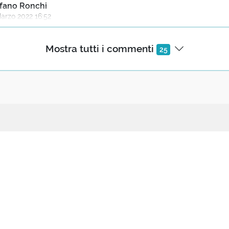
fano Ronchi
arzo 2022 16:52
connessione è ulteriore: non basta calpestare il terreno, biso
Mostra tutti i commenti
ova tu a sciacciare il terreno a piedi nudi, se hai la pelle delic
25
ti provoca dolore ... il piantare fa piangere e quindi si può di
sare lacrime e quindi è pianta.
ollega al commento di Stefania Marello: a volte si dice:"Pianta
 a piangere, apparentemente senza motivo, spargendo lacri
si è piantato (ricollegandosi quindi al piangere perchè piantat
i è calpestato un sasso)
ecipa
Seguici
ttaci / Proponi
Iscriviti
abora
Facebook
nia Marello
zo 2022 07:41
Instagram
 l'invito a "piantarla" detto a qualcuno che ci infastidisce e ci 
nti e insegnanti
Podcast