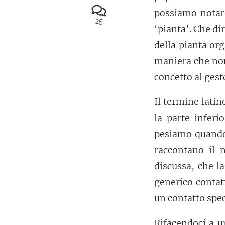
possiamo notare
25
‘pianta’. Che dir
della pianta or
maniera che non 
concetto al gest
Il termine lati
la parte inferi
pesiamo quando
raccontano il 
discussa, che l
generico contat
un contatto spec
Rifacendoci a u