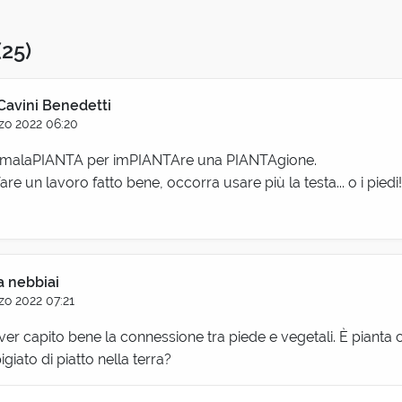
(25)
Cavini Benedetti
zo 2022 06:20
 malaPIANTA per imPIANTAre una PIANTAgione.
are un lavoro fatto bene, occorra usare più la testa... o i piedi!
i
a nebbiai
zo 2022 07:21
er capito bene la connessione tra piede e vegetali. È pianta c
igiato di piatto nella terra?