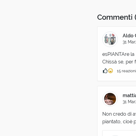
Commenti
Aldo 
31 Mar
esPIANTAre la
Chissà se, per f
15 reazion
matti
31 Mar
Non credo di av
piantato, cioè p