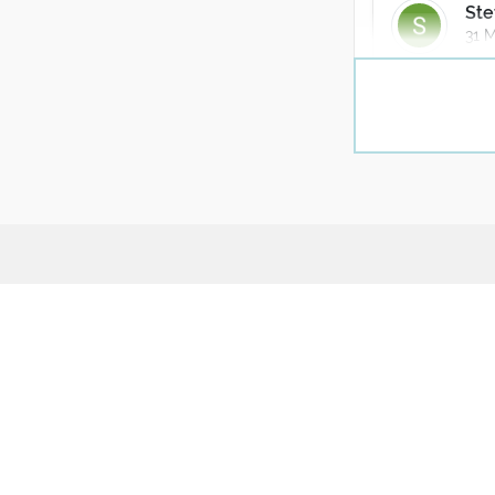
Ste
31 M
Volendo, la 
inumidirlo! Pr
qualcosa che 
pianta fa ver
Questo si ric
chi continua
qualcosa che 
non perchè s
UPAG
Part
1 reazione
Il progetto
Conta
Manifesto
Coll
Stefa
31 Mar
Chi siamo
Quiz
E come si spiega
Percorsi di parole
Stude