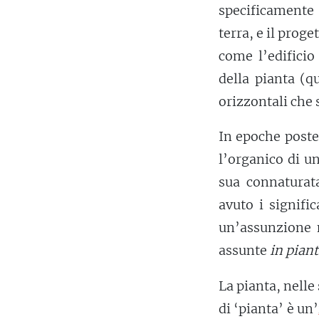
specificamente
terra, e il proge
come l’edifici
della pianta (q
orizzontali che 
In epoche poster
l’organico di u
sua connatura
avuto i signific
un’assunzione 
assunte
in piant
La pianta, nelle 
di ‘pianta’ è un’