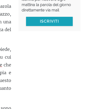
mattina la parola del giorno
arola
direttamente via mail
lazzo,
in una
ISCRIVITI
za del
piede,
su cui
e
che
pia e
questo
quanto
i sono