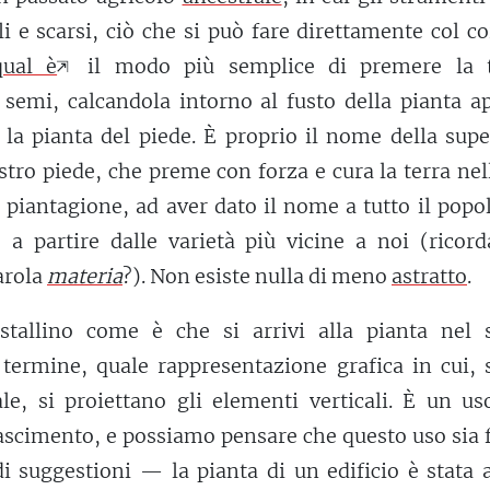
i e scarsi, ciò che si può fare direttamente col c
qual è
il modo più semplice di premere la t
i semi, calcandola intorno al fusto della pianta 
 la pianta del piede. È proprio il nome della supe
stro piede, che preme con forza e cura la terra nel
 piantagione, ad aver dato il nome a tutto il popo
 a partire dalle varietà più vicine a noi (ricord
arola
materia
?). Non esiste nulla di meno
astratto
.
stallino come è che si arrivi alla pianta nel 
termine, quale rappresentazione grafica in cui, 
le, si proiettano gli elementi verticali. È un us
scimento, e possiamo pensare che questo uso sia f
i suggestioni — la pianta di un edificio è stata 