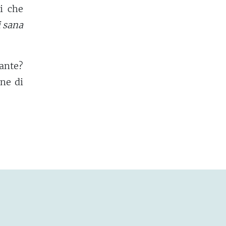
i che
i sana
iante?
one di