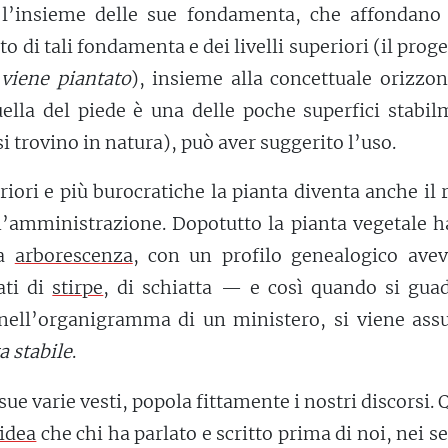
 l’insieme delle sue fondamenta, che affondano 
tto di tali fondamenta e dei livelli superiori (il proge
o
viene piantato
), insieme alla concettuale orizzon
uella del piede è una delle poche superfici stabi
si trovino in natura), può aver suggerito l’uso.
iori e più burocratiche la pianta diventa anche il 
n’amministrazione. Dopotutto la pianta vegetale h
ta
arborescenza
, con un profilo genealogico avev
ati di
stirpe
, di schiatta — e così quando si gua
nell’organigramma di un ministero, si viene assu
a stabile
.
sue varie vesti, popola fittamente i nostri discorsi. 
idea
che chi ha parlato e scritto prima di noi, nei se