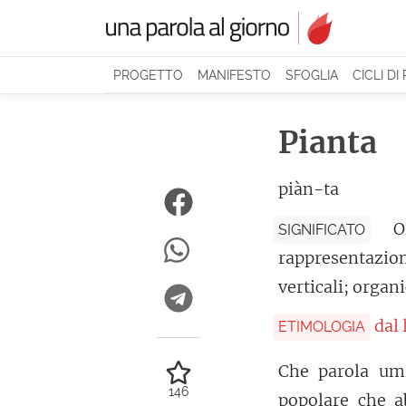
PROGETTO
MANIFESTO
SFOGLIA
CICLI DI
Pianta
piàn-ta
O
SIGNIFICATO
rappresentazion
verticali; organ
dal
ETIMOLOGIA
Che parola umi
146
popolare che 