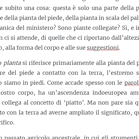
 subito una cosa: questa è solo una parte della p
e della pianta del piede, della pianta in scala del pa
ganica del ministero? Sono piante collegate? Sì, e 
ci si attende, di quelle che ci riportano dall’altez
o, alla forma del corpo e alle sue
suggestioni
.
no
planta
si riferisce primariamente alla pianta del 
ore del piede a contatto con la terra, l’estremo 
 siamo in piedi. Come accade spesso con le
parol
nostro corpo, ha un’ascendenza indoeuropea am
a collega al concetto di ‘piatto’. Ma non pare sia 
to con la terra ad averne ampliato il significato, 
ifico.
n passato agricolo
ancestrale
, in cui gli strument