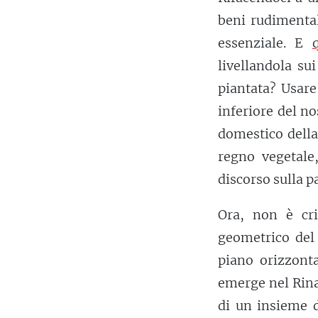
beni rudimental
essenziale. E
livellandola su
piantata? Usare
inferiore del no
domestico della
regno vegetale,
discorso sulla p
Ora, non è cri
geometrico del 
piano orizzonta
emerge nel Rina
di un insieme d