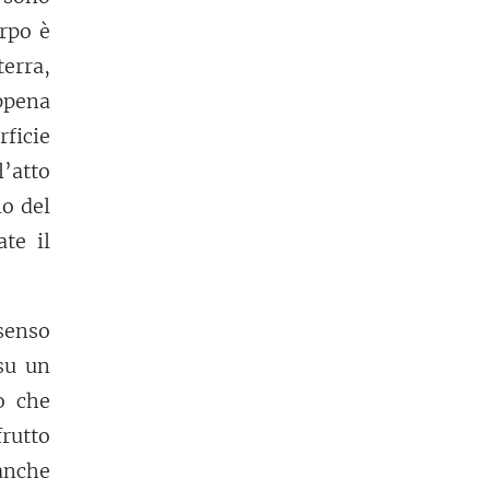
orpo è
erra,
appena
rficie
l’atto
lo del
ate il
senso
su un
o che
rutto
anche