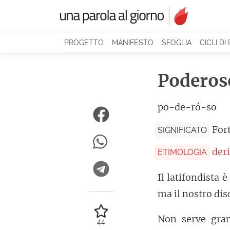
PROGETTO
MANIFESTO
SFOGLIA
CICLI DI
Poderos
po-de-ró-so
For
SIGNIFICATO
der
ETIMOLOGIA
Il latifondista 
ma il nostro dis
Non serve gran
44