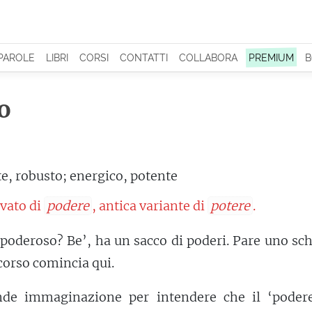
 PAROLE
LIBRI
CORSI
CONTATTI
COLLABORA
PREMIUM
B
o
te, robusto; energico, potente
ivato di
podere
, antica variante di
potere
.
è poderoso? Be’, ha un sacco di poderi. Pare uno sc
corso comincia qui.
de immaginazione per intendere che il ‘podere