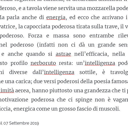
deroso, e a tavola viene servita una mozzarella pod
 Ma parla anche di
energia
, ed ecco che arrivano i
atrice, la capocciata poderosa tirata sulla trave, il 
o poderoso. Forza e massa sono entrambe rilev
 nel poderoso (infatti non ci dà un grande sen
), e anche quando si
astrae
nell’efficacia, nella
esto profilo
nerboruto
resta: un’
intelligenza
pod
i diverse dall’
intelligenza
sottile, è travolg
me una carica; due versi poderosi della poesia famo
limità
aerea, hanno piuttosto una grandezza che ti 
 motivazione poderosa che ci spinge non è vaga
ccia, energica come un grosso fascio di muscoli.
il 07 Settembre 2019