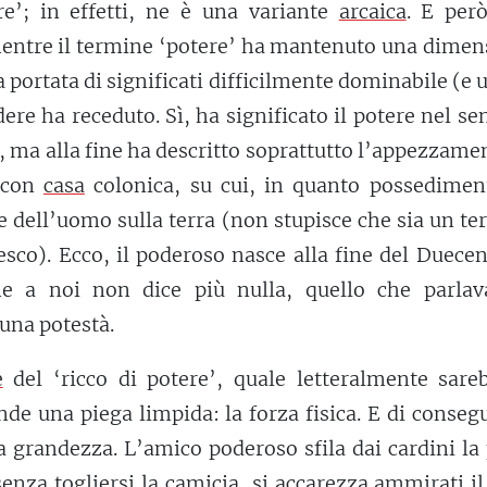
re’; in effetti, ne è una variante
arcaica
. E però
mentre il termine ‘potere’ ha mantenuto una dimen
a portata di significati difficilmente dominabile (e 
dere ha receduto. Sì, ha significato il potere nel se
à, ma alla fine ha descritto soprattutto l’appezzamen
 con
casa
colonica, su cui, in quanto possediment
re dell’uomo sulla terra (non stupisce che sia un t
esco). Ecco, il poderoso nasce alla fine del Duece
e a noi non dice più nulla, quello che parlav
una potestà.
e
del ‘ricco di potere’, quale letteralmente sareb
nde una piega limpida: la forza fisica. E di conse
la grandezza. L’amico poderoso sfila dai cardini la
enza togliersi la camicia, si accarezza ammirati il