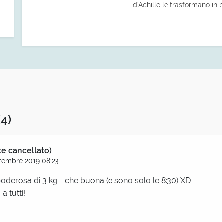
d’Achille le trasformano in
o
(4)
te cancellato)
tembre 2019 08:23
poderosa di 3 kg - che buona (e sono solo le 8:30) XD
a tutti!