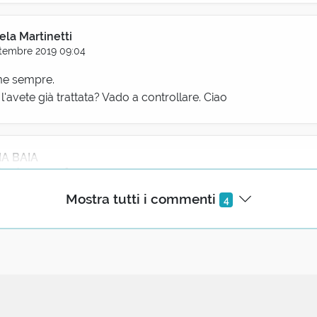
la Martinetti
tembre 2019 09:04
me sempre.
l'avete già trattata? Vado a controllare. Ciao
NA BAIA
tembre 2019 16:42
Mostra tutti i commenti
moto con cui Che Guevara attraversò tutta l'America Latina ne
4
ui soprannominata "La poderosa"
MANA BACCHIANI
Settembre 2019 17:21
oderoso significa potente.Ricordo un libro il cui titolo in italia