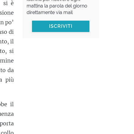
 si è
mattina la parola del giorno
sione
direttamente via mail
un po’
ISCRIVITI
nso di
to, il
o, si
ermine
nto da
a più
be il
guenza
 porta
 collo