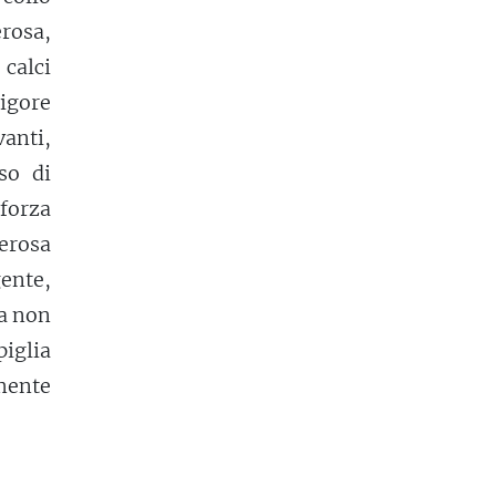
erosa,
 calci
vigore
anti,
so di
 forza
erosa
ente,
sa non
piglia
mente