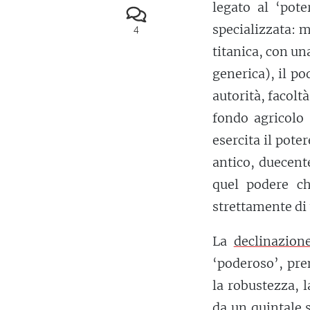
legato al ‘pote
specializzata: 
4
titanica, con un
generica), il po
autorità, facolt
fondo agricolo
esercita il pote
antico, duecent
quel podere ch
strettamente di 
La
declinazion
‘poderoso’, pre
la robustezza, 
da un quintale s