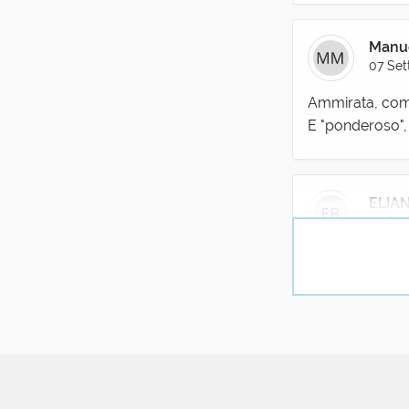
Manue
07 Set
Ammirata, co
E "ponderoso", 
ELIA
07 Set
Ricordo che la 
era stata da l
RO
08 
In spagnolo p