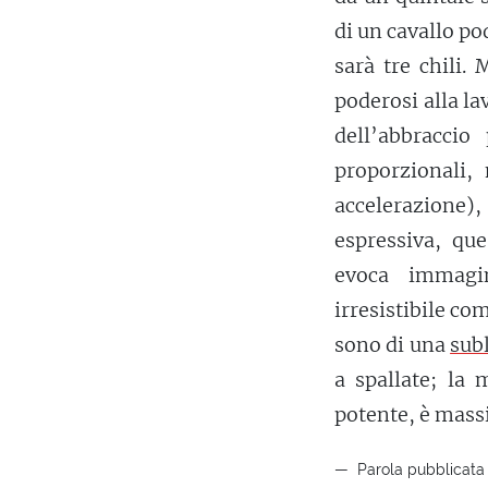
di un cavallo po
sarà tre chili.
poderosi alla lav
dell’abbracci
proporzionali,
accelerazione
espressiva, qu
evoca immagin
irresistibile co
sono di una
sub
a spallate; la
potente, è massi
Parola pubblicata 