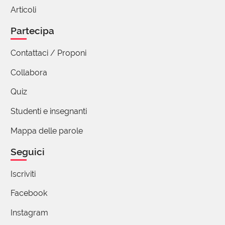
delle parole semitiche future 😉
Articoli
4 reazioni
Partecipa
(utente cancellato)
Contattaci / Proponi
16 Dicembre 2022 15:11
Collabora
Penso che la leggerò con molto
interesse... 😜
Quiz
4 reazioni
Studenti e insegnanti
Mappa delle parole
Seguici
Raffaele Di Vaio
16 Dicembre 2022 10:03
Iscriviti
Io, intanto, ringrazio ;-)
Facebook
6 reazioni
Instagram