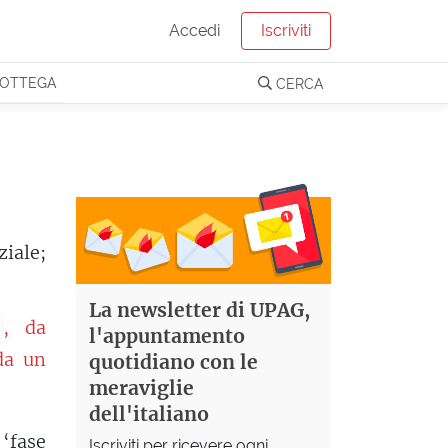
Accedi
Iscriviti
OTTEGA
CERCA
ziale;
La newsletter di UPAG,
, da
l'appuntamento
da un
quotidiano con le
meraviglie
dell'italiano
‘fase
Iscriviti per ricevere ogni