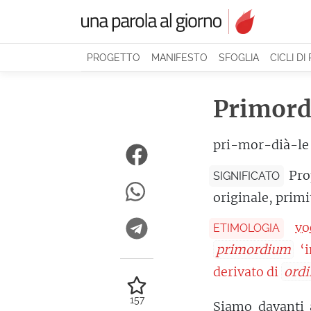
PROGETTO
MANIFESTO
SFOGLIA
CICLI DI
Primord
pri-mor-dià-le
Pro
SIGNIFICATO
originale, primi
vo
ETIMOLOGIA
primordium
‘i
derivato di
ordi
157
Siamo davanti 