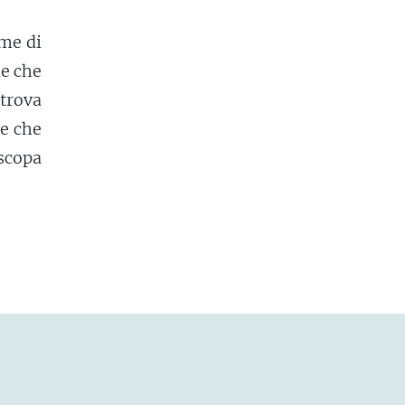
rme di
le che
trova
re che
scopa