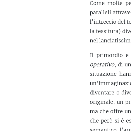
Come molte pers
paralleli attrav
l’intreccio del t
la tessitura) d
nel lanciatissim
Il primordio e
operativo
, di u
situazione han
un’immaginazio
diventare o div
originale, un p
ma che offre un
che però si è e
semantico
, l’
ar