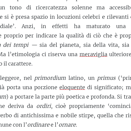
 un tono di ricercatezza solenne ma accessib
he si è presa spazio in locuzioni celebri e rilevant
diale’. Anzi, in effetti ha maturato una 
e proprio per indicare la qualità di ciò che è pro
a dei tempi —
sia del pianeta, sia della vita, sia
a l’etimologia ci riserva una
meraviglia
ulterior
 il carattere.
 leggere, nel
primordium
latino, un
primus
(‘pri
ià porta una porzione
eloquente
di significato; m
um
) a portare la parte più poetica e profonda. Si tra
he deriva da
ordiri
, cioè propriamente ‘cominci
erbo di antichissima e nobile stirpe, quella che ri
une con l’
ordinare
e l’
ornare
.