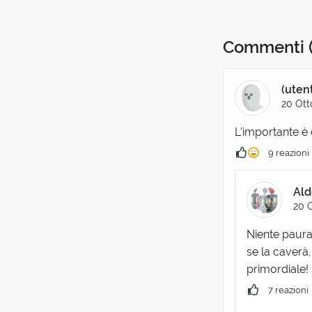
Commenti
(uten
20 Ott
L'importante è c
9 reazioni
Ald
20 
Niente paura:
se la caverà
primordiale!
7 reazioni