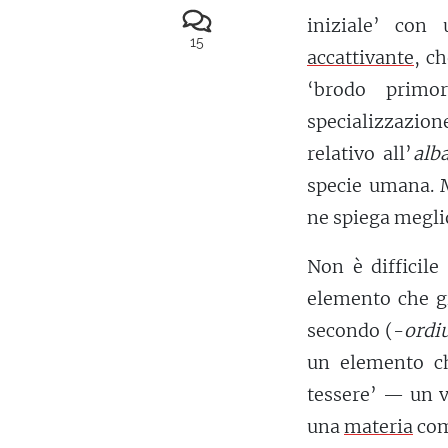
iniziale’ con
15
accattivante
, c
‘brodo primor
specializzazion
relativo all’
alb
specie umana. M
ne spiega meglio
Non è difficile
elemento che g
secondo (-
ordi
un elemento c
tessere’ — un v
una
materia
com