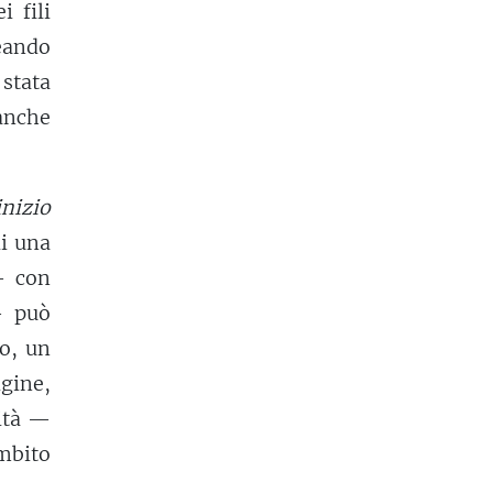
 fili
reando
stata
anche
nizio
di una
— con
— può
o, un
igine,
sità —
mbito