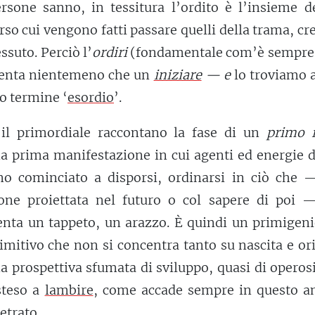
one sanno, in tessitura l’ordito è l’insieme dei
erso cui vengono fatti passare quelli della trama, c
essuto. Perciò l’
ordiri
(fondamentale com’è sempre 
iventa nientemeno che un
iniziare
— e
lo troviamo 
o termine ‘
esordio
’.
 il primordiale raccontano la fase di un
primo i
na prima manifestazione in cui agenti ed energie 
no cominciato a disporsi, ordinarsi in ciò che 
ne proiettata nel futuro o col sapere di poi 
enta un tappeto, un arazzo. È quindi un primigeni
rimitivo che non si concentra tanto su nascita e or
a prospettiva sfumata di sviluppo, quasi di opero
steso a
lambire
, come accade sempre in questo a
retrato
.