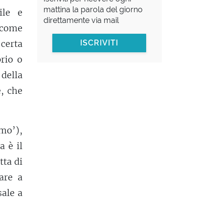
mattina la parola del giorno
ile e
direttamente via mail
i come
certa
ISCRIVITI
prio o
 della
e, che
mo’),
a è il
tta di
are a
sale a