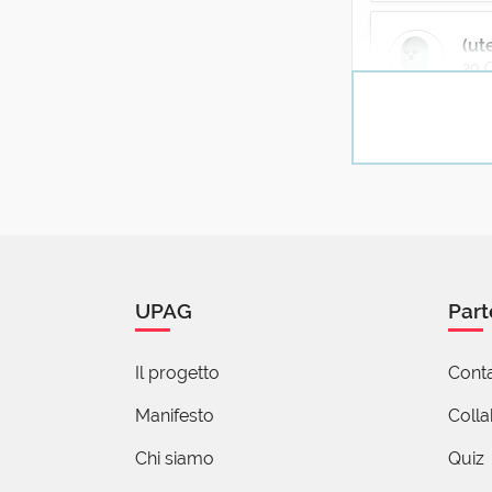
(ut
20 
A proposito di
soffiano altre
Ste
20 
"Soldati
UPAG
Part
Si sta come
d’autunno
sugli alberi
Il progetto
Conta
le foglie"
Manifesto
Coll
Ungaretti
Poesia ermet
Chi siamo
Quiz
6 reazioni