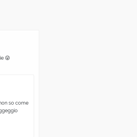
ie 😜
a; non so come
aggeggio