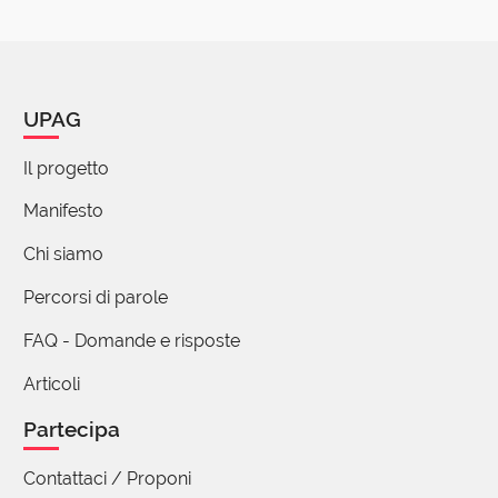
Il bello che in questo sito Giorgio si trova in
buona compagnia! Vero, verissimo, ed anche
Aldo è parte attiva di essa!
UPAG
Grazie davvero alla "compagnia" davvero tutta
speciale ed... eloquente!
Il progetto
14 reazioni
Manifesto
Chi siamo
Giorgio Moretti
autore
15 Ottobre 2021 12:14
Percorsi di parole
Grazie Aldo, e grazie a tutte le persone che si
FAQ - Domande e risposte
sono associate a questi complimenti! Mi fanno
Articoli
sempre un po' arrossire: vedo ancora tanta
strada da fare! Ma grazie di cuore.
Partecipa
4 reazioni
Contattaci / Proponi