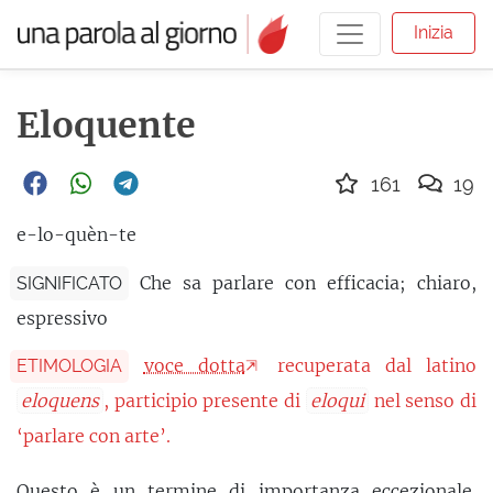
Inizia
Eloquente
161
19
e-lo-quèn-te
Che sa parlare con efficacia; chiaro,
SIGNIFICATO
espressivo
voce dotta
recuperata dal latino
ETIMOLOGIA
eloquens
, participio presente di
eloqui
nel senso di
‘parlare con arte’.
Questo è un termine di importanza eccezionale.