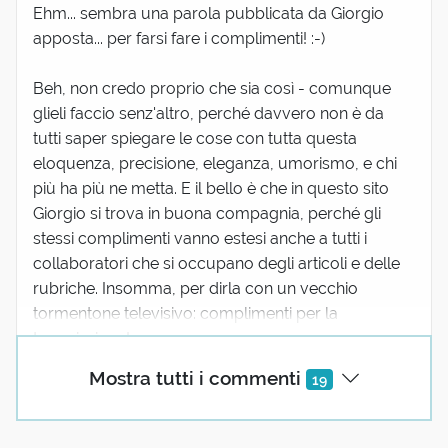
Ehm... sembra una parola pubblicata da Giorgio
apposta... per farsi fare i complimenti! :-)
Beh, non credo proprio che sia così - comunque
glieli faccio senz'altro, perché davvero non è da
tutti saper spiegare le cose con tutta questa
eloquenza, precisione, eleganza, umorismo, e chi
più ha più ne metta. E il bello è che in questo sito
Giorgio si trova in buona compagnia, perché gli
stessi complimenti vanno estesi anche a tutti i
collaboratori che si occupano degli articoli e delle
rubriche. Insomma, per dirla con un vecchio
tormentone televisivo: complimenti per la
trasmissione!
25 reazioni
Mostra tutti i commenti
19
Ulizio Domenica
15 Ottobre 2021 06:02