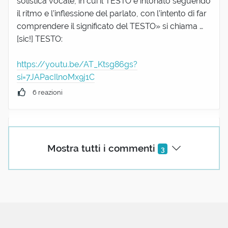
solistica vocale, in cui il TESTO è intonato seguendo
il ritmo e l’inflessione del parlato, con l’intento di far
comprendere il significato del TESTO» si chiama …
[sic!] TESTO:
https://youtu.be/AT_Ktsg86gs?
si=7JAPacIlnoMx9j1C
6 reazioni
Francescodig1
08 Dicembre 2024 10:20
Mostra tutti i commenti
3
Uomini senza fallo, semidei
che vivete in castelli inargentati
che di gloria toccaste gli apogei
noi che invochiam pietà siamo i drogati
Dell'inumano varcando il confine
conoscemmo anzitempo la carogna