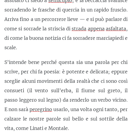
assolato ci siedo a
semicupio
; e la beccaccia svanisce
sorradendo le frasche di quercia in un rapido fruscìo.
Arriva fino a un percorrere lieve — e si può parlare di
come si sorrade la striscia di
strada
appena
asfaltata
,
di come la buona notizia ci fa sorradere marciapiedi e
scale.
S’intende bene perché questa sia una parola per chi
scrive, per chi fa poesia: è potente e delicata; eppure
sceglie alcuni movimenti della realtà che ci sono così
consueti (il vento sull’erba, il fiume sul greto, il
passo leggero sul legno) da renderlo un verbo vicino.
E non sarà
peregrino
usarlo, una volta ogni tanto, per
calzare le nostre parole sul bello e sul sottile della
vita, come Linati e Montale.