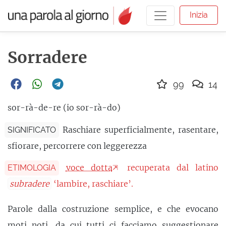
Inizia
Sorradere
99
14
sor-rà-de-re (io sor-rà-do)
Raschiare superficialmente, rasentare,
SIGNIFICATO
sfiorare, percorrere con leggerezza
voce dotta
recuperata dal latino
ETIMOLOGIA
subradere
‘lambire, raschiare’.
Parole dalla costruzione semplice, e che evocano
moti noti, da cui tutti ci facciamo
suggestionare