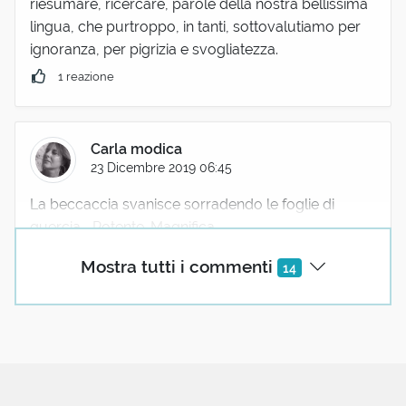
riesumare, ricercare, parole della nostra bellissima
lingua, che purtroppo, in tanti, sottovalutiamo per
ignoranza, per pigrizia e svogliatezza.
1 reazione
Carla modica
23 Dicembre 2019 06:45
La beccaccia svanisce sorradendo le foglie di
quercia... Potente. Magnifica.
1 reazione
Mostra tutti i commenti
14
Enzo Fiorenza
23 Dicembre 2019 08:02
La tua pelle morbida,
liscia come velluto