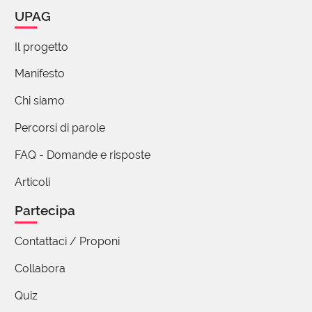
UPAG
sorrado,
con mano tremante
Il progetto
percorro il tuo corpo,
il mio eldorado,
Manifesto
e ancora
Chi siamo
sorrado le tue
con le mie labbra agognanti
Percorsi di parole
finché
FAQ - Domande e risposte
nell'oblio dei miei sogni
io cado.
Articoli
Partecipa
Manuela Martinetti
23 Dicembre 2019 10:02
Contattaci / Proponi
Che bello! Tua? Citazione? Di chi?
Collabora
Quiz
Enzo Fiorenza