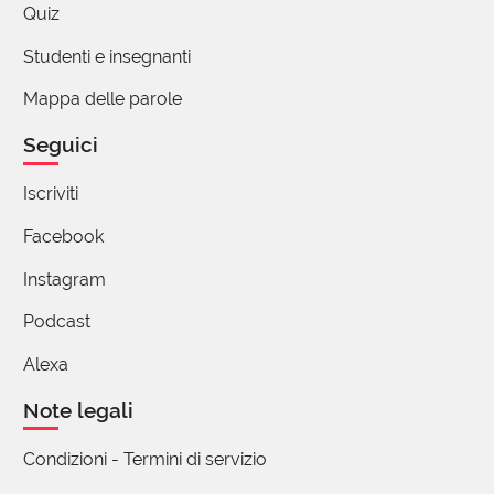
indiano, il lamellibranchio, alligna?"
Quiz
Cari saluti Andrea
Studenti e insegnanti
8 reazioni
Mappa delle parole
Waltraud Schmida
Seguici
07 Gennaio 2026 18:50
Iscriviti
Ancora lo ricorda? Meraviglioso
Facebook
Instagram
Chiara Cattabriga
Podcast
07 Gennaio 2026 09:37
Alexa
Per me però “allignare” ha una connotazione un po’
più “sinistra” e negativa di attecchire. Io non riesco a
Note legali
vederli come sinonimi.
Condizioni - Termini di servizio
4 reazioni