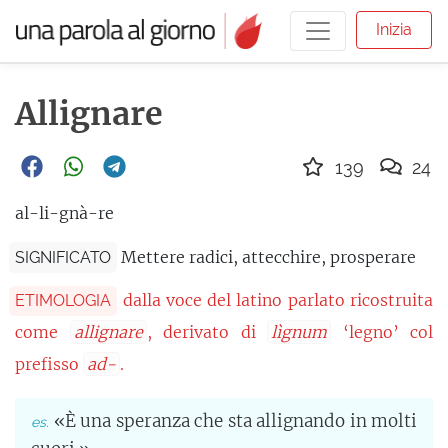
Inizia
Allignare
139
24
al-li-gnà-re
Mettere radici, attecchire, prosperare
SIGNIFICATO
dalla voce del latino parlato ricostruita
ETIMOLOGIA
come
allignare
, derivato di
lìgnum
‘legno’ col
prefisso
ad-
.
«È una speranza che sta allignando in molti