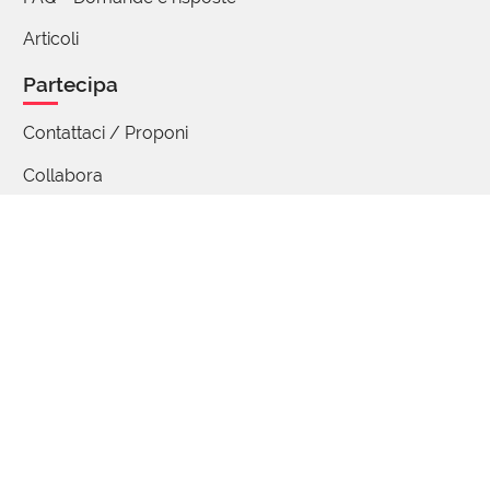
Articoli
Partecipa
Contattaci / Proponi
Collabora
Quiz
Studenti e insegnanti
Mappa delle parole
Seguici
Iscriviti
Facebook
Instagram