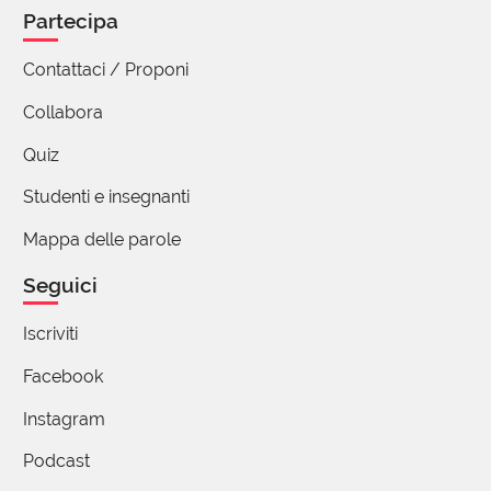
Partecipa
Contattaci / Proponi
Stefano Ronchi
09 Settembre 2020 16:04
Collabora
Per Valeria P.
Quiz
Da un errore di battuta può nascere un nuovo
Studenti e insegnanti
termine che unisce il Beneplacito a chi, come
Galla Placidia, ha avuto molte benemerenze: il
Mappa delle parole
Bene placido (Parola pubblicata il 11 Ottobre
Seguici
2018) è quel bene che non ha nemmeno
bisogno di essere chiesto e riconosciuto, è un
Iscriviti
qualcosa di cui i può godere a prescindere
(Parola pubblicata il 04 Maggio 2014)
Facebook
Instagram
Valeria P.
09 Settembre 2020 17:38
Podcast