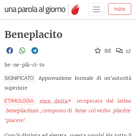
Inizia
Beneplacito
88
12
be-ne-plà-ci-to
Approvazione formale di un’autorità
SIGNIFICATO
superiore
voce dotta
recuperata dal latino
ETIMOLOGIA
beneplacitum
, composto di
bene
col verbo
placère
‘piacere’.
Com’è distinta ed elevata, questa parola! Ha tutto il