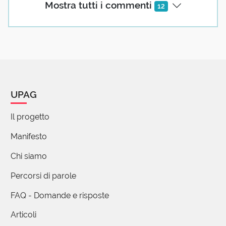
Mostra tutti i commenti
12
7 reazioni
Stefano Ronchi
09 Settembre 2020 12:30
Grazie Giorgio, ma come mai al momento
solo il mio commento? Che qualche
UPAG
persona temesse di perdere il
beneplacido di UPAG?
Il progetto
Manifesto
Valeria P.
Chi siamo
09 Settembre 2020 15:32
Percorsi di parole
… non sia mai, guai a perdere quel Bene
Placido di UPAG… la sua lettura è così
FAQ - Domande e risposte
rasserenante : )
Articoli
1 reazione