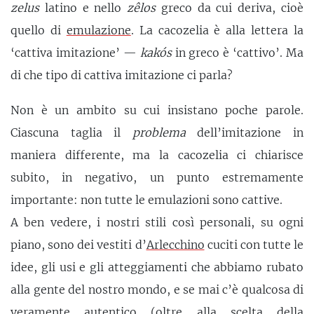
zelus
latino e nello
zêlos
greco da cui deriva, cioè
quello di
emulazione
. La cacozelia è alla lettera la
‘cattiva imitazione’ —
kakós
in greco è ‘cattivo’. Ma
di che tipo di cattiva imitazione ci parla?
Non è un ambito su cui insistano poche parole.
Ciascuna taglia il
problema
dell’imitazione in
maniera differente, ma la cacozelia ci chiarisce
subito, in negativo, un punto estremamente
importante: non tutte le emulazioni sono cattive.
A ben vedere, i nostri stili così personali, su ogni
piano, sono dei vestiti d’
Arlecchino
cuciti con tutte le
idee, gli usi e gli atteggiamenti che abbiamo rubato
alla gente del nostro mondo, e se mai c’è qualcosa di
veramente autentico (oltre alla scelta della