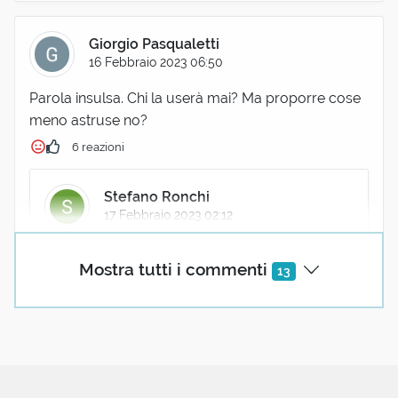
Giorgio Pasqualetti
16 Febbraio 2023 06:50
Parola insulsa. Chi la userà mai? Ma proporre cose
meno astruse no?
6 reazioni
Stefano Ronchi
17 Febbraio 2023 02:12
Ho aspettato quest'ora a rispondere, sperando
Mostra tutti i commenti
13
nell'intervento di persone più sul pezzo, ma
anche stavolta devo prenderla alla larga: il
termine di oggi è certamente desueto e aulico,
ma colpisce come strale e senza rispetto per
l'anarchia della senescenza, d'altronde può
essere estro godere di un alkermes alla mosca