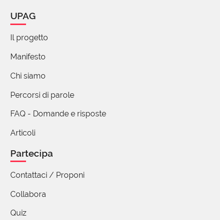
e follia l'unicum proposto a Sanremo nel 1996
UPAG
da Elio e le storie tese.
"La terra dei cachi" è un esempio di cacozelia,
Il progetto
come si può evincere non solo dal titolo, ed è
ancora sulla bocca di molti ... (
(mostra tutto)
Manifesto
Chi siamo
Pier Gavino Sechi
Percorsi di parole
17 Febbraio 2023 11:41
FAQ - Domande e risposte
Stamane pensavo allo zelo con cui i nostri
Articoli
autori portano avanti questo lavoro meritorio
di scavare alla ricerca del senso di esistenza
Partecipa
delle parole. Mi meraviglia a volte che dopo
tanti anni vengano proposte parole che magari
Contattaci / Proponi
usiamo tutti i giorni. Ma altre volte i Nostri
Collabora
lavorano altre meno note alla ricerca di im-
possibili confini della galassia della lingua
Quiz
italiana. Ogni termine è come se fosse un