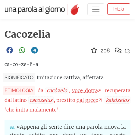
Inizia
Cacozelia
208
13
ca-co-ze-lì-a
Imitazione cattiva, affettata
SIGNIFICATO
da
cacòzelo
,
voce dotta
recuperata
ETIMOLOGIA
dal latino
cacozelus
, prestito
dal greco
kakózelos
‘che imita malamente’.
«Appena gli sente dire una parola nuova la