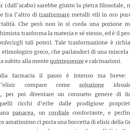
sir (dall’arabo) sarebbe giusto la pietra filosofale, 
e fra l’altro di
trasformare
metalli vili in oro pur
talità. Che però non lo si creda una pozione m
chimista trasforma la materia e sé stesso, ed è il pe
onferirgli tali poteri. Tale trasformazione è rich
 etimologico greco, che parlandoci di una miscela
rta subito alla mente
quintessenze
e calcinazioni.
lla farmacia il passo è intenso ma breve: 
 l’elisir compare come
soluzione
idroalc
, per poi diventare un consueto genere di li
quelli ricchi d’erbe dalle prodigiose proprie
 una
panacea
, un
cordiale
confortante, e perfi
o amatissimo ci porta una boccetta di elisir della 