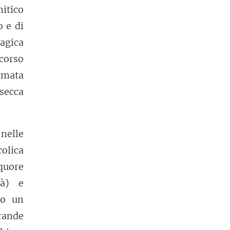
mitico
o e di
agica
rcorso
iamata
 secca
nelle
olica
quore
tà) e
no un
Grande