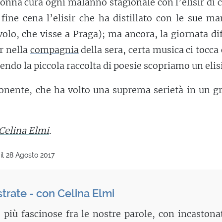
nonna cura ogni malanno stagionale con l’elisir di 
 fine cena l’elisir che ha distillato con le sue ma
avolo, che visse a Praga); ma ancora, la giornata dif
ir nella
compagnia
della sera, certa musica ci tocc
rendo la piccola raccolta di poesie scopriamo un elisi
nente, che ha volto una suprema serietà in un gr
Celina Elmi
.
il 28 Agosto 2017
strate - con Celina Elmi
 più fascinose fra le nostre parole, con incastona