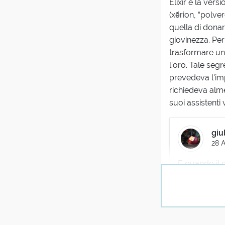
Elixir è la vers
(xḗrion, “polve
quella di donar
giovinezza. Per
trasformare un m
l'oro. Tale seg
prevedeva l'imp
richiedeva alme
suoi assistenti
giul
28 A
E quando il m
L
2
Si chiedev