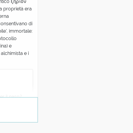
antico ξήριον
a proprietà era
terna
consentivano di
bile', immortale:
otocollo
ina) e
alchimista e i
er il naso?
(oggi si