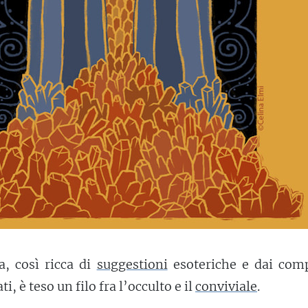
a, così ricca di
suggestioni
esoteriche e dai comp
ti, è teso un filo fra l’occulto e il
conviviale
.