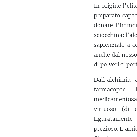
In origine l’eli
preparato capac
donare l’immor
sciocchina: l’al
sapienziale a c
anche dal nesso
di polveri ci po
Dall’
alchimia
a
farmacopee
medicamentosa
virtuoso (di 
figuratamente
prezioso. L’amic