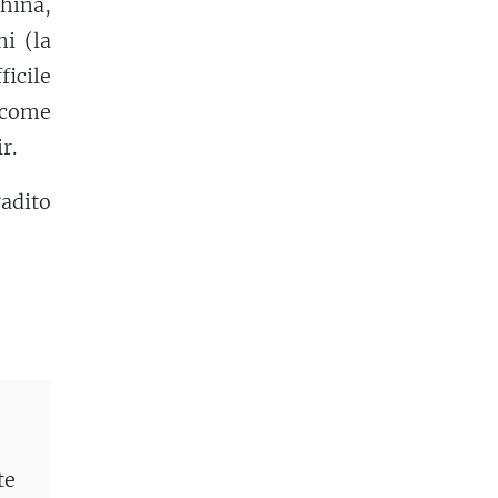
china,
ni (la
ficile
a come
r.
adito
te