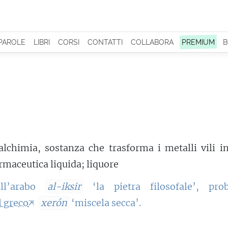
 PAROLE
LIBRI
CORSI
CONTATTI
COLLABORA
PREMIUM
B
alchimia, sostanza che trasforma i metalli vili i
rmaceutica liquida; liquore
all’arabo
al-iksir
‘la pietra filosofale’, prob
l greco
xerón
‘miscela secca’.