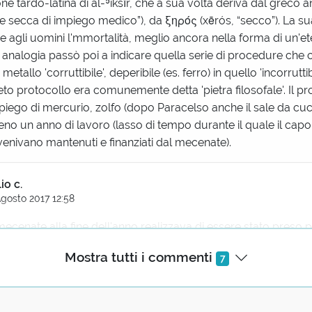
ione tardo-latina di al-ʾiksīr, che a sua volta deriva dal greco 
re secca di impiego medico”), da ξηρός (xērós, “secco”). La su
e agli uomini l'mmortalità, meglio ancora nella forma di un'e
 analogia passò poi a indicare quella serie di procedure che 
etallo 'corruttibile', deperibile (es. ferro) in quello 'incorrutti
reto protocollo era comunemente detta 'pietra filosofale'. Il pr
iego di mercurio, zolfo (dopo Paracelso anche il sale da cuc
no un anno di lavoro (lasso di tempo durante il quale il capo 
 venivano mantenuti e finanziati dal mecenate).
io c.
gosto 2017 12:58
ecenate alla fine dell'anno realizzava di essere stato preso p
Mostra tutti i commenti
7
uigi Fabbrizzi
8 Agosto 2017 17:32
a un giustificato rinnovo o ci si rivolgeva a un altro mecenate 