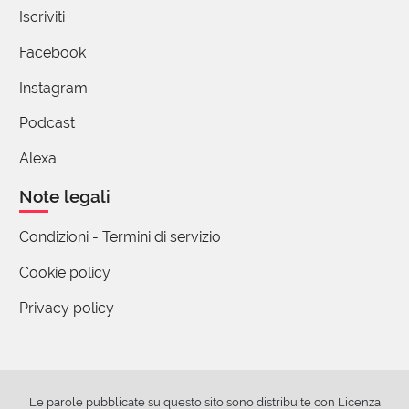
Manuela Martinetti
Iscriviti
27 Febbraio 2020 16:49
Facebook
Attenzione! La modella che voleva pubblicare
Instagram
il diario contenente care memorie sul
feudatario di Arcore e relativi accoliti è stata
Podcast
(ir)radiata di polonio, ridotta in pulviscolo
Alexa
radioattivo, e tutto ben insabbiato e
dimenticato in poco tempo. Chi se la ricorda
Note legali
ancora?
Io però predicò bene ma bazzico male:
Condizioni - Termini di servizio
scrivoscrivoscrivo e vedremo un po' chi la
Cookie policy
spunterà.
Solidarietà.
Privacy policy
(utente cancellato)
27 Febbraio 2020 20:47
Le parole pubblicate su questo sito sono distribuite con Licenza
Figur~iam~o~ci