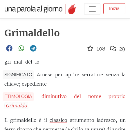
Inizia
Grimaldello
108
29
gri-mal-dèl-lo
Arnese per aprire serrature senza la
SIGNIFICATO
chiave; espediente
diminutivo del nome proprio
ETIMOLOGIA
Grimaldo
.
Il grimaldello è il
classico
strumento ladresco, un
ferro ritorto che permette (a chi lo sa usare) di aprire