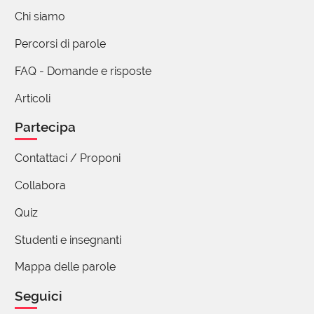
Velio
Chi siamo
27 Febbraio 2020 05:42
Percorsi di parole
Velio commenta:
"per aspera ad astra" grazie alla
FAQ - Domande e risposte
però~no~spera...
Articoli
Partecipa
Velio
27 Febbraio 2020 05:45
Contattaci / Proponi
Fungo microscopico perlopiù parassita
Collabora
delle piante, alle quali procura una sorta di
muffa biancastra o grigia sulla pagina
Quiz
inferiore delle foglie
Studenti e insegnanti
Nel ns caso, dei... fogli.
Mappa delle parole
Seguici