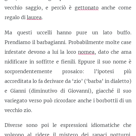
vecchio saggio, e perciò è
gettonato
anche come
regalo di
laurea
.
Ma questi uccelli hanno pure un lato buffo.
Prendiamo il barbagianni. Probabilmente molte case
infestate devono a lui la loro
nomea
, dato che ama
nidificare in soffitte e fienili. Eppure il suo nome è
sorprendentemente prosaico: l’ipotesi più
accreditata lo fa derivare da ‘zio’ (‘barba’ in dialetto)
e Gianni (diminutivo di Giovanni), giacché il suo
variegato verso può ricordare anche i borbottii di un
vecchio zio.
Diverse sono poi le espressioni idiomatiche che
volgono al ridere il
mistero
dei rapaci notturni.