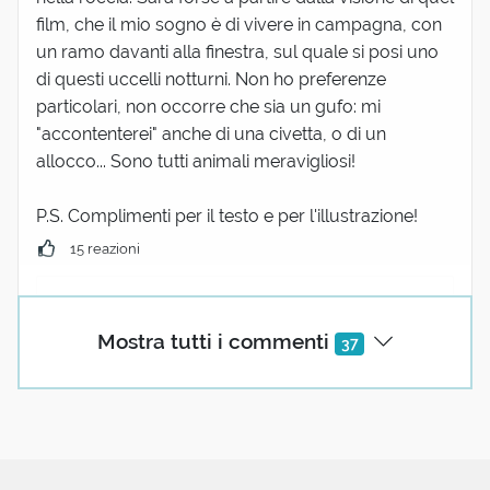
film, che il mio sogno è di vivere in campagna, con
un ramo davanti alla finestra, sul quale si posi uno
di questi uccelli notturni. Non ho preferenze
particolari, non occorre che sia un gufo: mi
"accontenterei" anche di una civetta, o di un
allocco... Sono tutti animali meravigliosi!
P.S. Complimenti per il testo e per l'illustrazione!
15 reazioni
Stefano Ronchi
06 Dicembre 2021 17:08
Mostra tutti i commenti
37
https://babel.hathitrust.org/cgi/pt?
id=njp.32101047319163&view=1up&seq=74&skin
=2021
https://babel.hathitrust.org/cgi/pt?
id=coo.31924029897257&view=1up&seq=22&ski