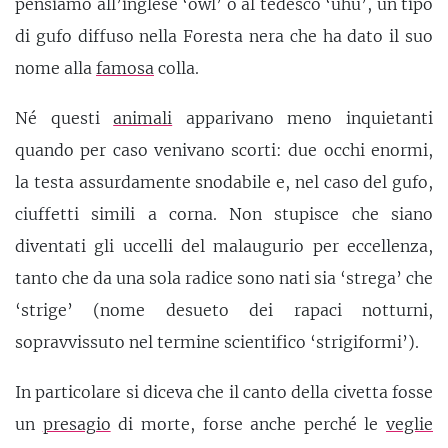
pensiamo all’inglese ‘owl’ o al tedesco ‘uhu’, un tipo
di gufo diffuso nella Foresta nera che ha dato il suo
nome alla
famosa
colla.
Né questi
animali
apparivano meno inquietanti
quando per caso venivano scorti: due occhi enormi,
la testa assurdamente snodabile e, nel caso del gufo,
ciuffetti simili a corna. Non stupisce che siano
diventati gli uccelli del malaugurio per eccellenza,
tanto che da una sola radice sono nati sia ‘strega’ che
‘strige’ (nome desueto dei rapaci notturni,
sopravvissuto nel termine scientifico ‘strigiformi’).
In particolare si diceva che il canto della civetta fosse
un
presagio
di morte, forse anche perché le
veglie