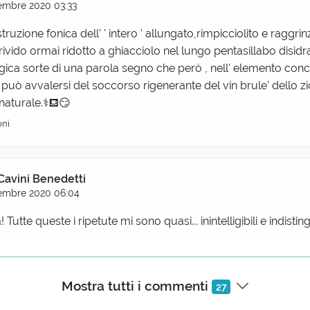
embre 2020 03:33
truzione fonica dell' ' intero ' allungato,rimpicciolito e raggrin
ivido ormai ridotto a ghiacciolo nel lungo pentasillabo disidr
ragica sorte di una parola segno che però , nell' elemento con
può avvalersi del soccorso rigenerante del vin brule' dello zi
 naturale.⚕⛾😏
oni
Cavini Benedetti
embre 2020 06:04
 Tutte queste i ripetute mi sono quasi... inintelligibili e indistingu
o Cavini Benedetti
Mostra tutti i commenti
27
Dicembre 2020 07:59