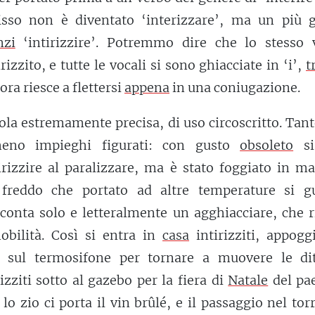
isso non è diventato ‘interizzare’, ma un più g
nzi
‘intirizzire’. Potremmo dire che lo stesso 
irizzito, e tutte le vocali si sono ghiacciate in ‘i’,
t
ra riesce a flettersi
appena
in una coniugazione.
ola estremamente precisa, di uso circoscritto. Tan
no impieghi figurati: con gusto
obsoleto
si
tirizzire al paralizzare, ma è stato foggiato in m
 freddo che portato ad altre temperature si gu
acconta solo e letteralmente un agghiacciare, che 
obilità. Così si entra in
casa
intirizziti, appogg
 sul termosifone per tornare a muovere le dit
izziti sotto al gazebo per la fiera di
Natale
del pae
o zio ci porta il vin brûlé, e il passaggio nel tor