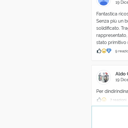
19 Dic
Fantastica ricos
Senza più un br
solidificato. T
rappresentato, 
stato primitivo
9 reazi
Aldo 
19 Dic
Per dindirindina!
7 reazioni
Ald
19 