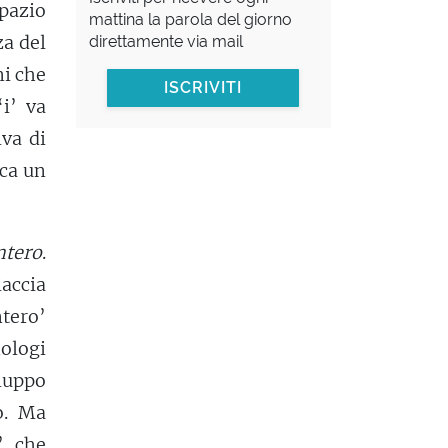
spazio
mattina la parola del giorno
za del
direttamente via mail
ni che
ISCRIVITI
‘i’ va
va di
ca un
ntero
.
iaccia
ntero’
ologi
luppo
o. Ma
’, che