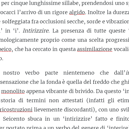
 per cinque lunghissime sillabe, prendendosi uno 
ocarci l’arrivo di un rigore
algido
. Inoltre la durez
è solfeggiata fra occlusioni secche, sorde e vibrazio
’ in ‘i’.
Intirizzire
. La presenza di tutte queste 
imologicamente proprio come una scelta progressi
eico
, che ha cercato in questa
assimilazione
vocali
o.
o nostro verbo parte nientemeno che dall’
i
sensazione che la fonda è quella del freddo che gh
,
monolito
appena vibrante di brivido. Da questo ‘i
storia di termini non attestati (infatti gli etim
ricostruzioni
lievemente discordanti), con uno svi
 Seicento sbuca in un ‘intirizzire’ fatto e finit
er portato prima a un verbo del genere di ‘interire