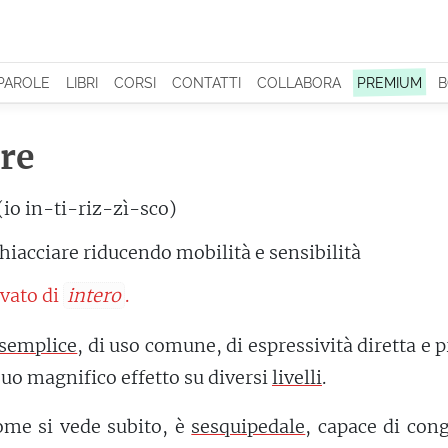
 PAROLE
LIBRI
CORSI
CONTATTI
COLLABORA
PREMIUM
B
ire
(io in-ti-riz-zì-sco)
hiacciare riducendo mobilità e sensibilità
ivato di
intero
.
semplice
, di uso comune, di espressività diretta e 
suo magnifico effetto su diversi
livelli
.
ome si vede subito, è
sesquipedale
, capace di con