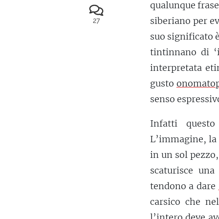
qualunque frase
siberiano per ev
27
suo significato 
tintinnano di ‘i
interpretata et
gusto
onomatop
senso espressiv
Infatti quest
L’immagine, la 
in un sol pezzo
scaturisce una 
tendono a dare
carsico che nel
l’intero deve av