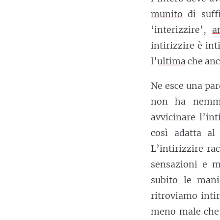
munito
di suff
‘interizzire’,
a
intirizzire è int
l’
ultima
che anco
Ne esce una par
non ha nemme
avvicinare l’in
così adatta al
L’intirizzire r
sensazioni e m
subito le mani
ritroviamo intir
meno male che l