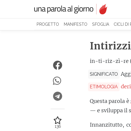
PROGETTO
MANIFESTO
SFOGLIA
CICLI DI
Intirizz
in-ti-riz-zì-re 
Agg
SIGNIFICATO
der
ETIMOLOGIA
Questa parola è
— e sviluppa il 
Innanzitutto, c
136