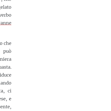
elato
verbo
ranne
to che
 può
aniera
asta.
riduce
iando
a, ci
se, e
rente,