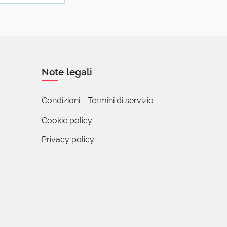
do!
r non essere
Note legali
Condizioni - Termini di servizio
Cookie policy
Privacy policy
 radoppiamento
 per per esporre
 di quattro "i"