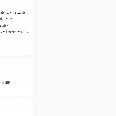
zito dal freddo.
atato e
creto
o e tornare alla
ibili!