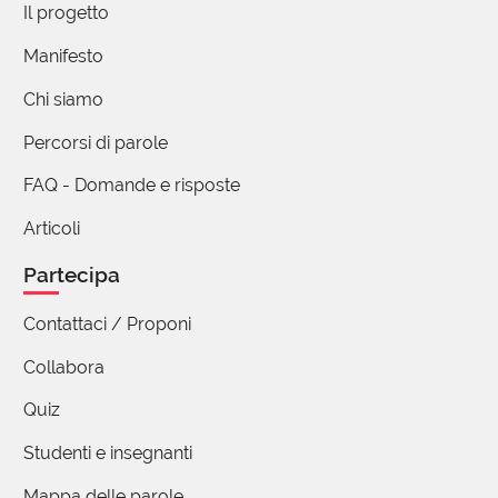
Il progetto
incredulità e stupore.
Manifesto
6 reazioni
Chi siamo
Chiara Nocenti
Percorsi di parole
05 Gennaio 2026 08:38
FAQ - Domande e risposte
Direi che anche nel resto del Veneto il
Articoli
riferimento mariano rimane in voga: nella
variante da voi ricordata "mariavergine", ma
Partecipa
anche "mariasanta" e "mariasantissima", o
anche il semplice "maria!".
Contattaci / Proponi
Ma al cielo ci si rivolge anche con altri santi:
Collabora
ricordo mia nonna e i suoi "sarocco" (san
Rocco), "santana" (sant'Anna) e certamente - da
Quiz
padovana - l'immancabile "sant'Antonio".
Sarebbe interessante raccogliere tutte queste
Studenti e insegnanti
espressioni davvero genuine, popolari nella
Mappa delle parole