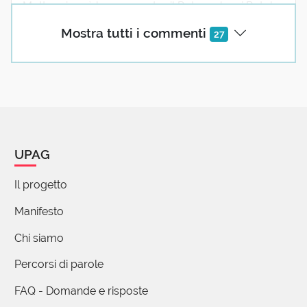
Motteggiare è la cura contro il Potere che ci Rotola
sulle teste, che venga da un Dio o da un Re.
Mostra tutti i commenti
27
Auguri e buona PRIMA VERA (parola augurale
perché vera)
Maria Grazia Mosconi
21 Marzo 2020 07:45
E sempre allegri bisogna stare/ che il nostro
UPAG
piangere fa male al re! (Dario Fo) ...e questa
invece ? Fa parte dell' imposizione del potere?
Il progetto
Manifesto
Chi siamo
(utente cancellato)
21 Marzo 2020 06:42
Percorsi di parole
Oh, oh.
FAQ - Domande e risposte
La O (risentita) si era sfilata dalla parola