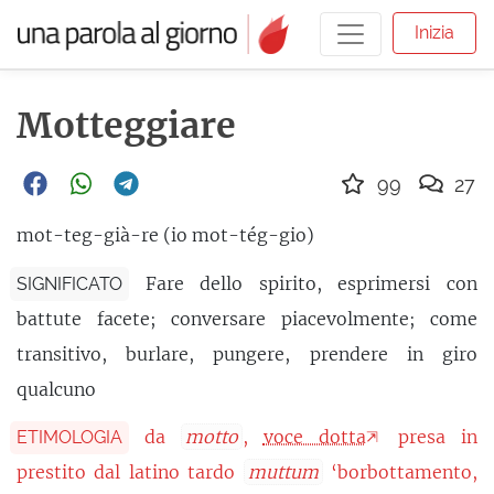
Inizia
Motteggiare
99
27
mot-teg-già-re (io mot-tég-gio)
Fare dello spirito, esprimersi con
SIGNIFICATO
battute facete; conversare piacevolmente; come
transitivo, burlare, pungere, prendere in giro
qualcuno
da
motto
,
voce dotta
presa in
ETIMOLOGIA
prestito dal latino tardo
muttum
‘borbottamento,