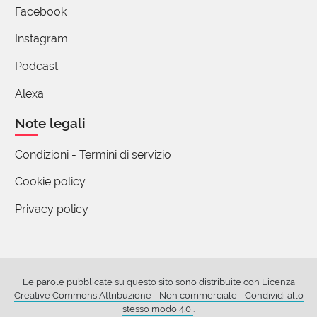
Facebook
Instagram
Giuseppe
02 Marzo 2023 06:58
Podcast
...tanto m’aggrada il tuo comandamento,
Alexa
che l’ubidir, se già fosse, m’è tardi;
Note legali
più non t’è uo' ch'aprirmi il tuo talento...
Virgilio ascolta in silenzio le accorate parole di
Condizioni - Termini di servizio
Beatrice. E ubbidisce, di buon grado, alle sue
Cookie policy
richieste. Non sempre gli ordini sono gravosi.
10 reazioni
Privacy policy
Davide Facchin
02 Marzo 2023 07:07
Le parole pubblicate su questo sito sono distribuite con Licenza
Creative Commons Attribuzione - Non commerciale - Condividi allo
Nessuno ha il diritto di obbedire
stesso modo 4.0
.