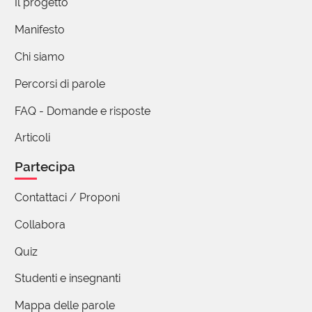
Il progetto
Manifesto
(utente cancellato)
Chi siamo
05 Settembre 2018 16:38
Percorsi di parole
Concordo con francesco desiderio
FAQ - Domande e risposte
Articoli
(utente cancellato)
05 Settembre 2018 19:44
Partecipa
Che bello riscoprire il significato positivo di questa
Contattaci / Proponi
parola, anche io, come gli altri, ho apprezzato la
Collabora
citazione dantesca :)
Quiz
Studenti e insegnanti
Eria
28 Aprile 2021 11:12
Mappa delle parole