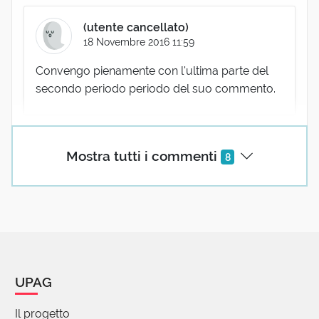
(utente cancellato)
18 Novembre 2016 11:59
Convengo pienamente con l'ultima parte del
secondo periodo periodo del suo commento.
Mostra tutti i commenti
8
Antonio Cirillo
18 Novembre 2016 09:41
Molto interessante l'excursus storico, vorrei solo
segnalare come questa sia transitata nel lessico
comune nella forma aferetica "Spedale", oggi
caduta in disuso.
UPAG
Il progetto
(utente cancellato)