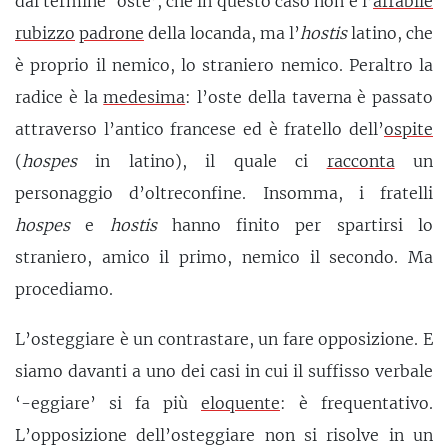
dal termine ‘oste’, che in questo caso non è l’
affabile
rubizzo
padrone
della locanda, ma l’
hostis
latino, che
è proprio il nemico, lo straniero nemico. Peraltro la
radice è la
medesima
: l’oste della taverna è passato
attraverso l’antico francese ed è fratello dell’
ospite
(
hospes
in latino), il quale ci
racconta
un
personaggio d’oltreconfine. Insomma, i fratelli
hospes
e
hostis
hanno finito per spartirsi lo
straniero, amico il primo, nemico il secondo. Ma
procediamo.
L’osteggiare è un contrastare, un fare opposizione. E
siamo davanti a uno dei casi in cui il suffisso verbale
‘-eggiare’ si fa più
eloquente
: è frequentativo.
L’opposizione dell’osteggiare non si risolve in un