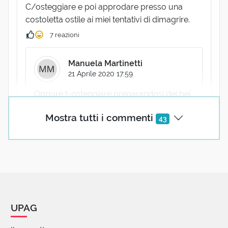
C/osteggiare e poi approdare presso una
costoletta ostile ai miei tentativi di dimagrire.
7 reazioni
Manuela Martinetti
21 Aprile 2020 17:59
Oppure t-osteggiare preparandosi dei bei
tost (toasts) bruniti! Che fame.....
Mostra tutti i commenti
43
(utente cancellato)
22 Aprile 2020 12:11
Chiedo scusa per l'intrusione, ma prendo
spunto dalla parentesi per ricordare una
celebre ironia, che per battuta antifrastica
UPAG
mi ispirava fin da ragazzo (come aspetto
stridente tra la forma espressiva e il