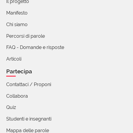
Il progetto
messaggio proposto). Citando Umberto
Manifesto
Eco: "Neppure i peggiori fans del
anglicismi pluralizzano i termini stranieri".
Chi siamo
Buona giornata a tutti :-)
Percorsi di parole
1 reazione
FAQ - Domande e risposte
Articoli
Maria Grazia Mosconi
Partecipa
21 Aprile 2020 08:35
O anche posteggiare...di questi tempi è facile...
Contattaci / Proponi
2 reazioni
Collabora
Quiz
Gloria Lombardi De Ranieri
Studenti e insegnanti
21 Aprile 2020 09:01
Mappa delle parole
C/osteggiare: andare lungo la costa perché il