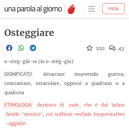
Inizia
Osteggiare
100
43
o-steg-già-re (io o-stég-gio)
Attaccare muovendo guerra;
SIGNIFICATO
contrastare, ostacolare, opporsi a qualcuno o a
qualcosa
derivato di
oste
, che è dal latino
ETIMOLOGIA
hostis
‘nemico’, col suffisso verbale frequentativo
-eggiare
.