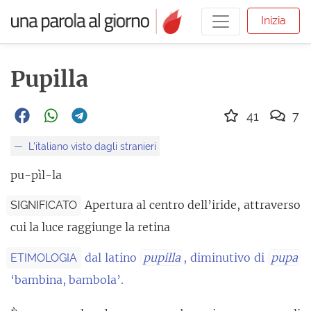
Inizia
Pupilla
41
7
L'italiano visto dagli stranieri
pu-pìl-la
Apertura al centro dell’iride, attraverso
SIGNIFICATO
cui la luce raggiunge la retina
dal latino
pupilla
, diminutivo di
pupa
ETIMOLOGIA
‘bambina, bambola’.