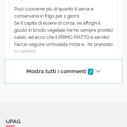
Puoi cuocerne più di quanto ti serva e
conservarla in frigo per 2 giorni.
Se ti capita di essere di corsa, ne affoghi il
giusto in brodo vegetale (ne ho sempre pronto)
caldo, ed ecco che il PRIMO PIATTO è servito!
Faccio seguire un'insalata mista e... ho pranzato
(o cenato)!
Mostra tutti i commenti
7
Alberto Micarelli
02 Febbraio 2017 09:49
Spesso con buona dose di ottimismo, prima di
vedere l'accento tonico corretto, si aspetta che
l'errata accentazione sia diffusa al massimo, solo a
questo punto si rende noto il giusto accento.
UPAG
Quìnoa conferma qs regola.