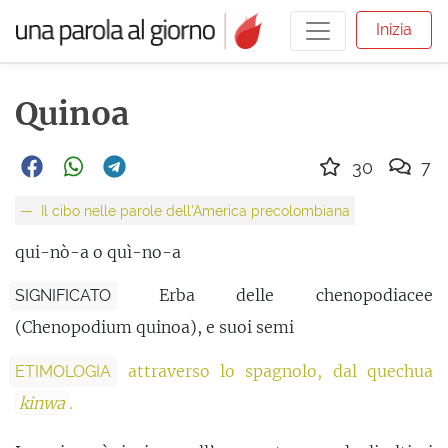
Inizia
Quinoa
30
7
Il cibo nelle parole dell'America precolombiana
qui-nò-a o quì-no-a
Erba delle chenopodiacee
SIGNIFICATO
(Chenopodium quinoa), e suoi semi
attraverso lo spagnolo, dal quechua
ETIMOLOGIA
kinwa
.