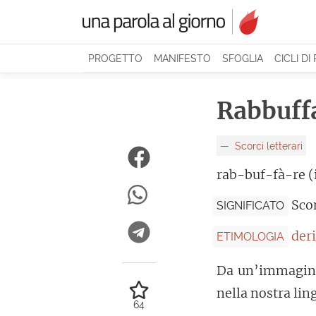
PROGETTO
MANIFESTO
SFOGLIA
CICLI DI
Rabbuff
Scorci letterari
rab-buf-fà-re (
Sco
SIGNIFICATO
der
ETIMOLOGIA
Da un’immagine 
nella nostra lin
64