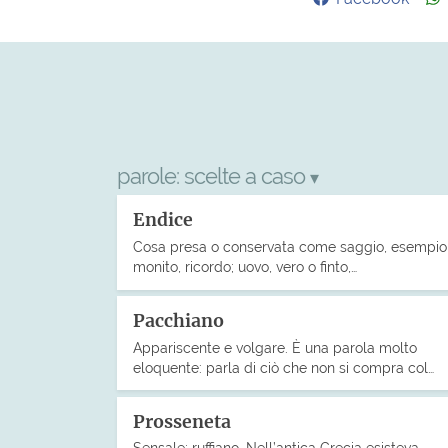
parole:
scelte a caso
▾
Endice
Cosa presa o conservata come saggio, esempio
monito, ricordo; uovo, vero o finto,…
Pacchiano
Appariscente e volgare. È una parola molto
eloquente: parla di ciò che non si compra col…
Prosseneta
Sensale; ruffiano. Nell’antica Grecia esisteva