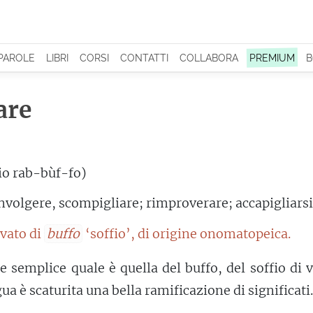
 PAROLE
LIBRI
CORSI
CONTATTI
COLLABORA
PREMIUM
B
are
io rab-bùf-fo)
nvolgere, scompigliare; rimproverare; accapigliars
ivato di
buffo
‘soffio’, di origine onomatopeica.
semplice quale è quella del buffo, del soffio di 
gua è scaturita una bella ramificazione di significati.