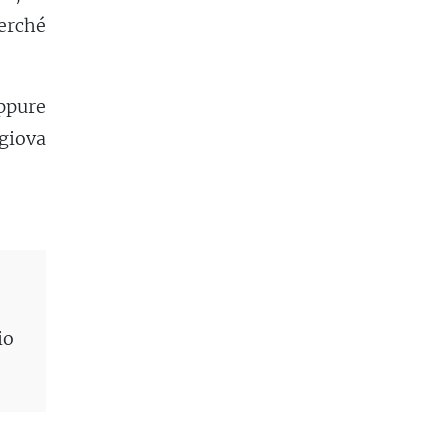
perché
ppure
 giova
io