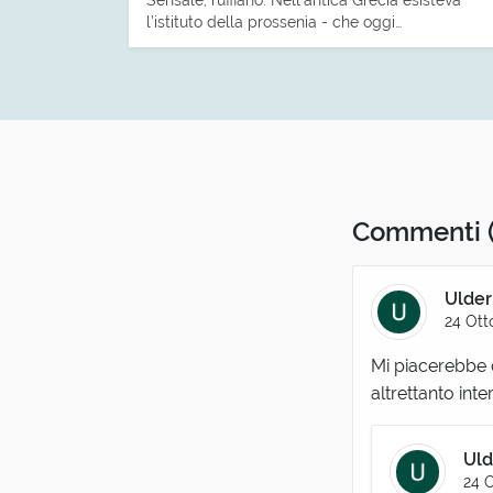
l’istituto della prossenìa - che oggi…
Commenti
Ulder
24 Ott
Mi piacerebbe 
altrettanto int
Uld
24 