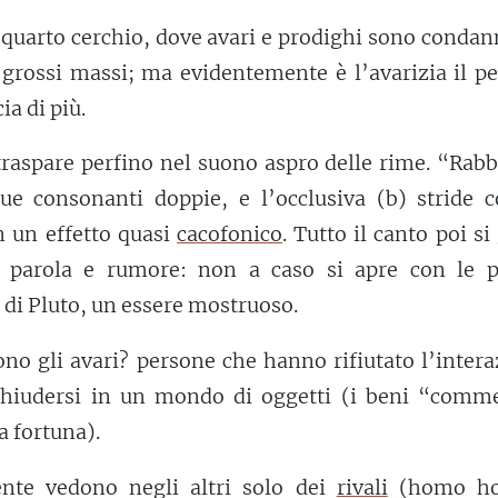
 quarto cerchio, dove avari e prodighi sono condan
i grossi massi; ma evidentemente è l’avarizia il p
ia di più.
 traspare perfino nel suono aspro delle rime. “Rab
ue consonanti doppie, e l’occlusiva (b) stride c
on un effetto quasi
cacofonico
. Tutto il canto poi si
a parola e rumore: non a caso si apre con le p
 di Pluto, un essere mostruoso.
sono gli avari? persone che hanno rifiutato l’inter
hiudersi in un mondo di oggetti (i beni “comme
la fortuna).
nte vedono negli altri solo dei
rivali
(homo ho