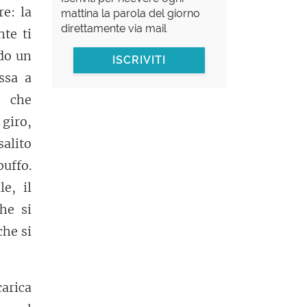
re: la
mattina la parola del giorno
direttamente via mail
te ti
ndo un
ISCRIVITI
ssa a
a che
 giro,
salito
uffo.
e, il
che si
che si
carica