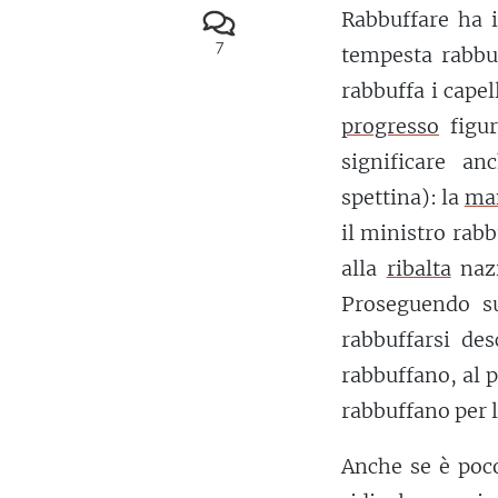
Rabbuffare ha i
7
tempesta rabbuf
rabbuffa i capel
progresso
figur
significare a
spettina): la
ma
il ministro rab
alla
ribalta
nazi
Proseguendo su
rabbuffarsi des
rabbuffano, al p
rabbuffano per 
Anche se è poc