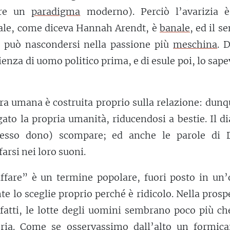
are un
paradigma
moderno). Perciò l’avarizia è
male, come diceva Hannah Arendt, è
banale
, ed il s
e può nascondersi nella passione più
meschina
. 
ienza di uomo politico prima, e di esule poi, lo sape
ura umana è costruita proprio sulla relazione: dunq
ato la propria umanità, riducendosi a bestie. Il d
tesso dono) scompare; ed anche le parole di 
rsi nei loro suoni.
ffare” è un termine popolare, fuori posto in un’
e lo sceglie proprio perché è ridicolo. Nella prosp
infatti, le lotte degli uomini sembrano poco più c
eria. Come se osservassimo dall’alto un formicai