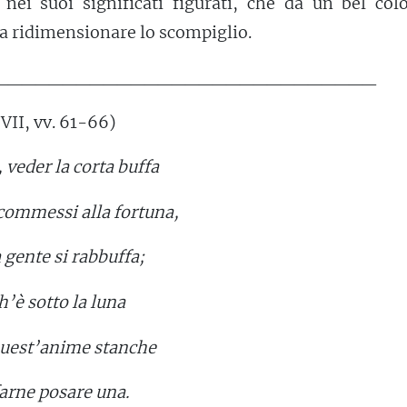
e nei suoi significati figurati, che dà un bel col
 a ridimensionare lo scompiglio.
____________________________
VII, vv. 61-66)
, veder la corta buffa
 commessi alla fortuna,
 gente si rabbuffa;
h’è sotto la luna
 quest’anime stanche
arne posare una.