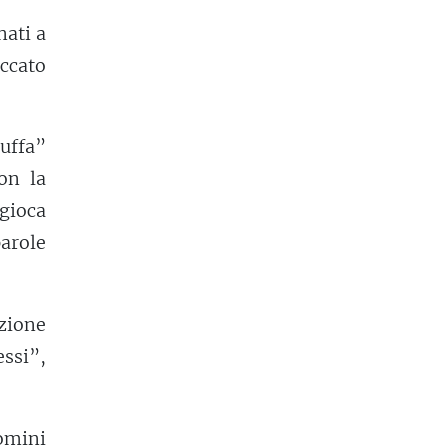
nati a
eccato
buffa”
on la
 gioca
arole
azione
ssi”,
mini