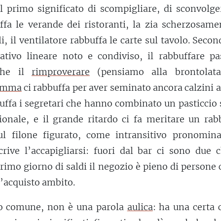
l primo significato di scompigliare, di sconvolge
fa le verande dei ristoranti, la zia scherzosamen
li, il ventilatore rabbuffa le carte sul tavolo. Seco
ativo lineare noto e condiviso, il rabbuffare pa
nche il
rimproverare
(pensiamo alla brontolat
mma
ci rabbuffa per aver seminato ancora calzini a
buffa i segretari che hanno combinato un pasticcio 
onale, e il grande ritardo ci fa meritare un rabb
l filone figurato, come intransitivo pronominal
crive l’accapigliarsi: fuori dal bar ci sono due 
rimo giorno di saldi il negozio è pieno di persone 
l’acquisto ambito.
o comune, non è una parola
aulica
: ha una certa 