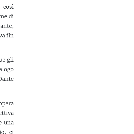
 così
eme di
Dante,
va fin
ue gli
ialogo
Dante
opera
ettiva
he una
o, ci