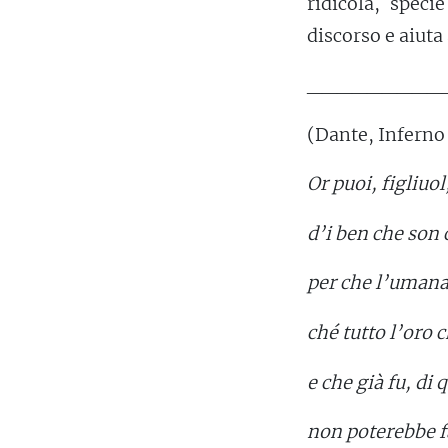
ridicola, speci
discorso e aiuta
_________
(Dante, Inferno 
Or puoi, figliuol
d’i ben che son
per che l’umana
ché tutto l’oro c
e che già fu, di
non poterebbe f