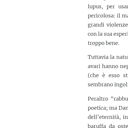
lupus, per us
pericolosa: il 
grandi violenz
con la sua esper
troppo bene.
Tuttavia la nat
avari hanno neg
(che è esso s
sembrano ingolfa
Peraltro “rabbu
poetica; ma Dant
dell’eternità, 
baruffa da ost