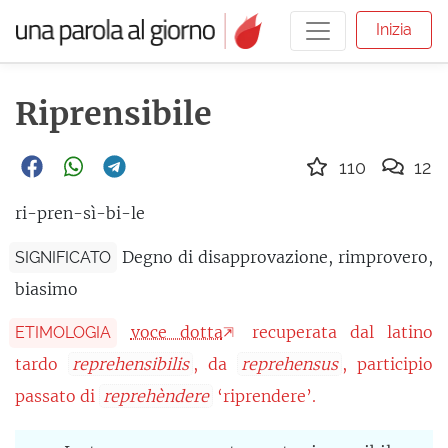
Inizia
Riprensibile
110
12
ri-pren-sì-bi-le
Degno di disapprovazione, rimprovero,
SIGNIFICATO
biasimo
voce dotta
recuperata dal latino
ETIMOLOGIA
tardo
reprehensibilis
, da
reprehensus
, participio
passato di
reprehèndere
‘riprendere’.