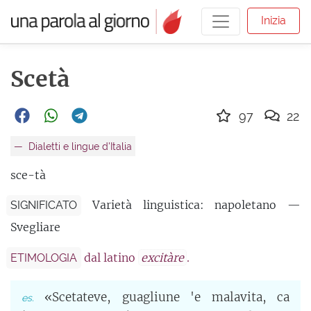
Inizia
Scetà
97
22
Dialetti e lingue d'Italia
sce-tà
Varietà linguistica: napoletano —
SIGNIFICATO
Svegliare
dal latino
excitàre
.
ETIMOLOGIA
«Scetateve, guagliune 'e malavita, ca