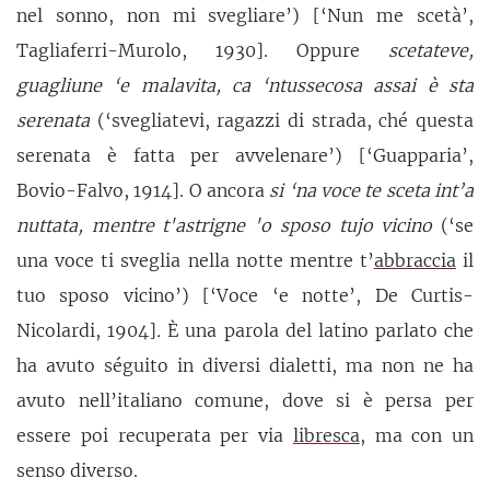
nel sonno, non mi svegliare’) [‘Nun me scetà’,
Tagliaferri-Murolo, 1930]. Oppure
scetateve,
guagliune ‘e malavita, ca ‘ntussecosa assai è sta
serenata
(‘svegliatevi, ragazzi di strada, ché questa
serenata è fatta per avvelenare’) [‘Guapparia’,
Bovio-Falvo, 1914]. O ancora
si ‘na voce te sceta int’a
nuttata, mentre t'astrigne 'o sposo tujo vicino
(‘se
una voce ti sveglia nella notte mentre t’
abbraccia
il
tuo sposo vicino’) [‘Voce ‘e notte’, De Curtis-
Nicolardi, 1904]
.
È una parola del latino parlato che
ha avuto séguito in diversi dialetti, ma non ne ha
avuto nell’italiano comune, dove si è persa per
essere poi recuperata per via
libresca
, ma con un
senso diverso.