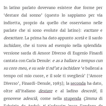
In latino parlato dovevano esistere due forme per
‘destare dal sonno’ (questo lo sappiamo per via
indiretta, proprio da quello che osserviamo nelle
parlate che si sono evolute dal latino):
excĭtare
e
deexcĭtare.
La prima ha dato appunto
scetà
e il sardo
ischidare,
che si trova ad esempio nella splendida
versione sarda di Amore Diverso di Eugenio Finardi
cantata con Carla Denule:
e
as a ballare a tempus cun
su coro meu, e
su sole ti nd’at a ischidare
‘e ballerai a
tempo col mio cuore, e il sole ti sveglierà’ [‘Amore
Diverso’, Finardi-Denule, 1983]; la
seconda
ha dato,
oltre all’italiano
destare
e al ladino
descedé
, il
genovese
adesciâ
, come nella
stupenda
Çimma
di
Fabrizio de André:
ti t'adesciæ 'nsce l'endego do