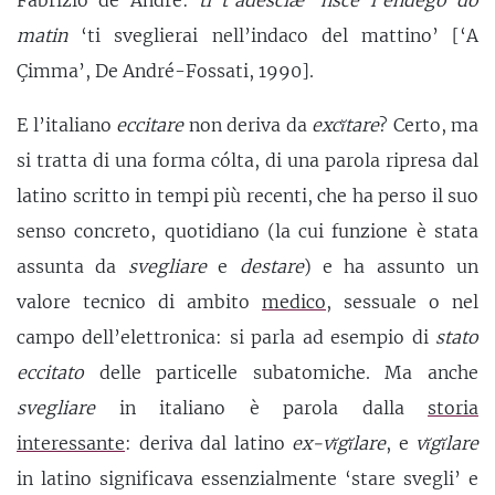
matin
‘ti sveglierai nell’indaco del mattino’ [‘A
Çimma’, De André-Fossati, 1990].
E l’italiano
eccitare
non deriva da
excĭtare
? Certo, ma
si tratta di una forma cólta, di una parola ripresa dal
latino scritto in tempi più recenti, che ha perso il suo
senso concreto, quotidiano (la cui funzione è stata
assunta da
svegliare
e
destare
) e ha assunto un
valore tecnico di ambito
medico
, sessuale o nel
campo dell’elettronica: si parla ad esempio di
stato
eccitato
delle particelle subatomiche. Ma anche
svegliare
in italiano è parola dalla
storia
interessante
: deriva dal latino
ex-vĭgĭlare
, e
vĭgĭlare
in latino significava essenzialmente ‘stare svegli’ e