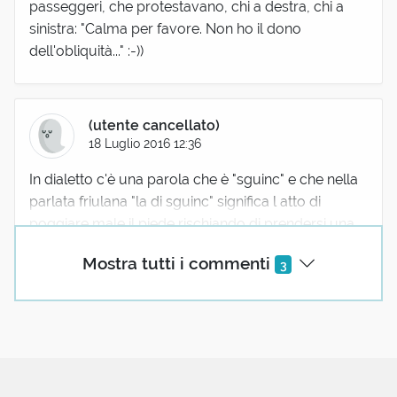
passeggeri, che protestavano, chi a destra, chi a
sinistra: "Calma per favore. Non ho il dono
dell'obliquità..." :-))
(utente cancellato)
18 Luglio 2016 12:36
In dialetto c'è una parola che è "sguinc" e che nella
parlata friulana "la di sguinc" significa l atto di
poggiare male il piede rischiando di prendersi una
storta!
Mostra tutti i commenti
3
(utente cancellato)
18 Luglio 2016 13:27
lo sguincio è anche il piccolo, esiguo panorama