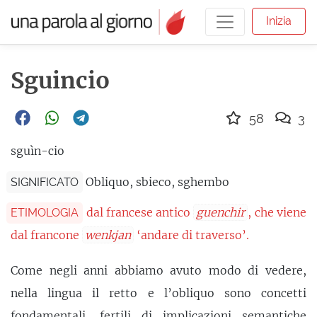
Inizia
Sguincio
58
3
sguìn-cio
Obliquo, sbieco, sghembo
SIGNIFICATO
dal francese antico
guenchir
, che viene
ETIMOLOGIA
dal francone
wenkjan
‘andare di traverso’.
Come negli anni abbiamo avuto modo di vedere,
nella lingua il retto e l’obliquo sono concetti
fondamentali,
fertili
di implicazioni semantiche