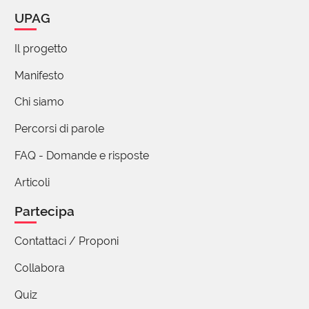
rubato dallo sguardo lanciato innatteso in un
UPAG
feritoia, un buco della serratura, lo spazio sghembo
appunto tra due speroni di roccia...che propone una
Il progetto
inquadratura unica anche se non ...comoda, in
genere.
Manifesto
Chi siamo
Percorsi di parole
FAQ - Domande e risposte
Articoli
Partecipa
Contattaci / Proponi
Collabora
Quiz